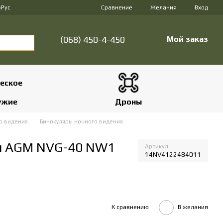
Сравнение
р
Рус
Желания
Вход
(068) 450-4-450
Мой заказ
ужие
Дроны
о видения
Бинокуляры ночного видения
ия AGM NVG-40 NW1
Артикул
14NV4122484011
К сравнению
В желания