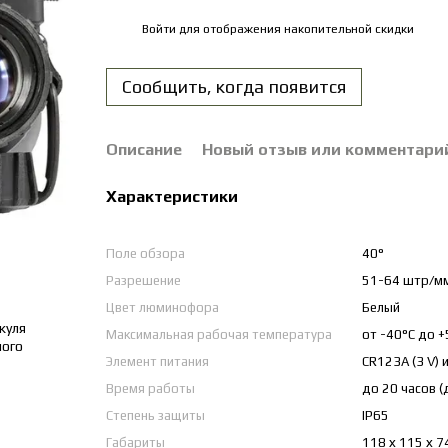
Войти
для отображения накопительной скидки
%
Сообщить, когда появится
Описание
Новый отзыв или комментари
Характеристики
Поле обзора
40°
Разрешение
51-64 штр/м
Цвет люминофора
Белый
Максимальная рабочая температура
от -40°C до +
Элемент питания
CR123A (3 V) и
Время работы
до 20 часов 
Степень защиты
IP65
Габариты
118 х 115 х 7