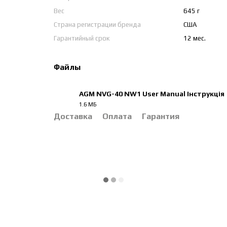
Вес
645 г
Страна регистрации бренда
США
Гарантийный срок
12 мес.
Файлы
AGM NVG-40 NW1 User Manual Інструкція
1.6 МБ
PDF
Доставка
Оплата
Гарантия