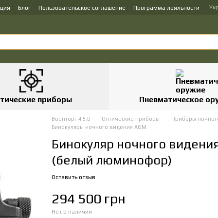
Ук
ация
Блог
Пользовательское соглашение
Программа лояльности
тические приборы
Пневматическое ор
Военторг 4.5.0
Оптические приборы
Приборы ночног
Бинокуляры ночного видения AGM
Бинокуляр ночного виден
(белый люминофор)
Оставить отзыв
294 500 грн
Нет в наличии