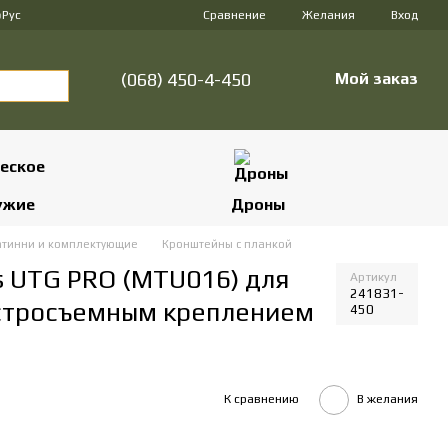
Сравнение
р
Рус
Желания
Вход
(068) 450-4-450
Мой заказ
ужие
Дроны
тинни и комплектующие
Кронштейны с планкой
s UTG PRO (MTU016) для
Артикул
241831-
ыстросъемным креплением
450
К сравнению
В желания