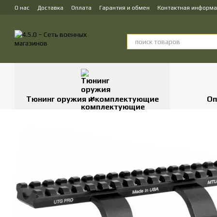
Перейти к основному контенту
О нас
Доставка
Оплата
Гарантия и обмен
Контактная информ
Тюнинг оружия и комплектующие
Оп