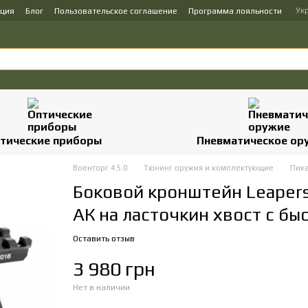
Ук
ация
Блог
Пользовательское соглашение
Программа лояльности
тические приборы
Пневматическое ор
Военторг 4.5.0
Тюнинг оружия и комплектующие
Пика
Боковой кронштейн Leaper
АК на ласточкин хвост с б
Оставить отзыв
3 980 грн
Нет в наличии