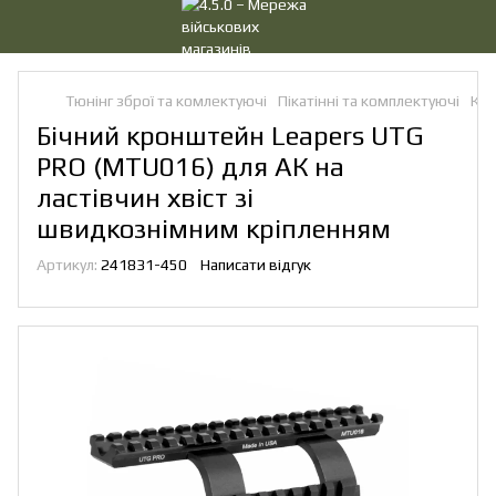
Тюнінг зброї та комлектуючі
Пікатінні та комплектуючі
Кро
Бічний кронштейн Leapers UTG
PRO (MTU016) для АК на
ластівчин хвіст зі
швидкознімним кріпленням
Артикул:
241831-450
Написати відгук