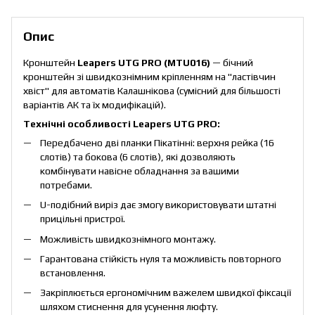
Опис
Кронштейн
Leapers UTG PRO (MTU016)
— бічний
кронштейн зі швидкознімним кріпленням на "ластівчин
хвіст" для автоматів Калашнікова (сумісний для більшості
варіантів АК та їх модифікацій).
Технічні особливості Leapers UTG PRO:
Передбачено дві планки Пікатінні: верхня рейка (16
слотів) та бокова (6 слотів), які дозволяють
комбінувати навісне обладнання за вашими
потребами.
U-подібний виріз дає змогу використовувати штатні
прицільні пристрої.
Можливість швидкознімного монтажу.
Гарантована стійкість нуля та можливість повторного
встановлення.
Закріплюється ергономічним важелем швидкої фіксації
шляхом стиснення для усунення люфту.