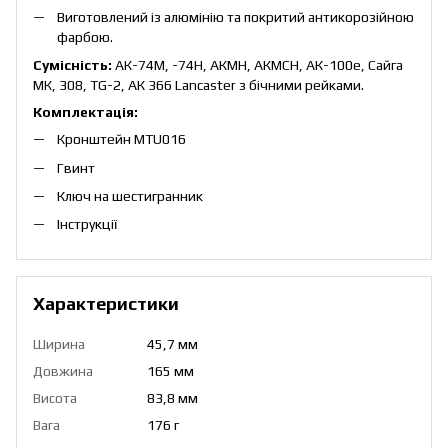
Виготовлений із алюмінію та покритий антикорозійною
фарбою.
Сумісність:
АК-74М, -74Н, АКМН, АКМСН, АК-100е, Сайга
МК, 308, TG-2, АК 366 Lancaster з бічними рейками.
Комплектація:
Кронштейн MTU016
Гвинт
Ключ на шестигранник
Інструкції
Характеристики
Ширина
45,7 мм
Довжина
165 мм
Висота
83,8 мм
Вага
176 г