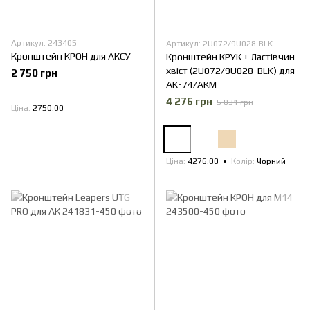
Артикул: 243405
Артикул: 2U072/9U028-BLK
Кронштейн КРОН для АКСУ
Кронштейн КРУК + Ластівчин
хвіст (2U072/9U028-BLK) для
2 750 грн
АК-74/АКМ
4 276 грн
5 031 грн
Ціна
2750.00
Ціна
4276.00
Колір
Чорний