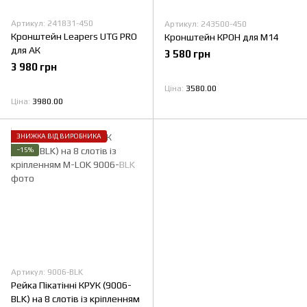
Артикул: 241831-450
Артикул: 243500-450
Кронштейн Leapers UTG PRO
Кронштейн КРОН для М14
для АК
3 580 грн
3 980 грн
Ціна
3580.00
Ціна
3980.00
ЗНИЖКА ВІД ВИРОБНИКА
−15%
Артикул: 9006-BLK
Рейка Пікатінні КРУК (9006-
BLK) на 8 слотів із кріпленням