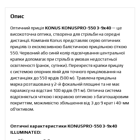
Опис
Оптичний приціл
KONUS KONUSPRO-550 3-9x40
— це
високоточна оптика, створена для стрільби на середні
дистанції. Компанія Konus представляє серію оптичних
прицілів із ексклюзивною балістичною прицільною сіткою
550. Червоний або синій колір підсвічування центральної
крапки допомагає при стрільбі в умовах недостатньої
освітленості (ранок, сутінки). Перехрестя крапки прицілу
є системою опорних ліній для точного прицілювання на
дистанціях до 550 ярдів (500 м). Травлена прицільна
марка розташована у 2-й фокальній площині та не має
паралаксу на відстані 100 ярдів (91 м). Оптична система
відрізняється чіткою і яскравою оптикою з багатошаровим
покриттям, можливістю збільшення від 3 до 9 крат і 40-мм
об'єктивом.
Оптичні характеристики KONUSPRO-550 3-9x40
ILLUMINATED: