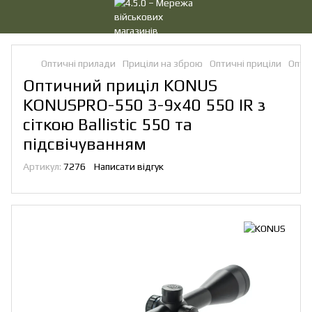
Оптичні прилади
Приціли на зброю
Оптичні приціли
Опти
Оптичний приціл KONUS
KONUSPRO-550 3-9x40 550 IR з
сіткою Ballistic 550 та
підсвічуванням
Артикул:
7276
Написати відгук