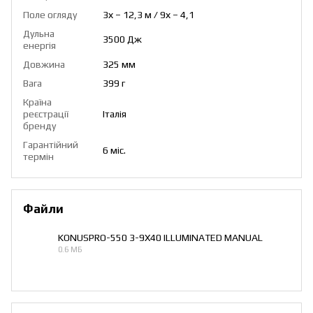
Поле огляду
3х – 12,3 м / 9х – 4,1
Дульна
3500 Дж
енергія
Довжина
325 мм
Вага
399 г
Країна
реєстрації
Італія
бренду
Гарантійний
6 міс.
термін
Файли
KONUSPRO-550 3-9X40 ILLUMINATED MANUAL
0.6 МБ
PDF