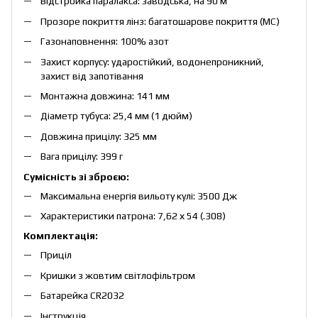
Відстройка паралакса: заводська, на 90 м
Прозоре покриття лінз: багатошарове покриття (MC)
Газонаповнення: 100% азот
Захист корпусу: ударостійкий, водонепроникний,
захист від запотівання
Монтажна довжина: 141 мм
Діаметр тубуса: 25,4 мм (1 дюйм)
Довжина прицілу: 325 мм
Вага прицілу: 399 г
Сумісність зі зброєю:
Максимальна енергія вильоту кулі: 3500 Дж
Характеристики патрона: 7,62 х 54 (.308)
Комплектація:
Приціл
Кришки з жовтим світлофільтром
Батарейка CR2032
Інструкція