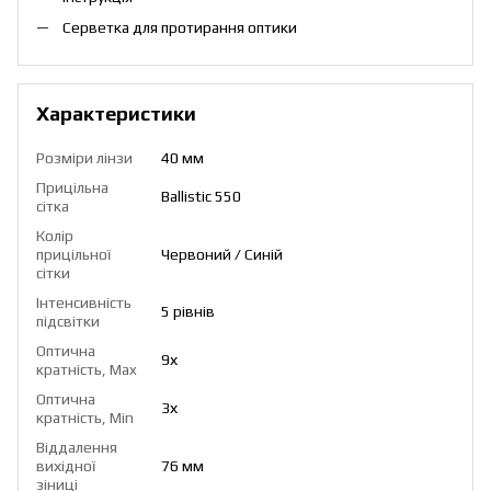
Серветка для протирання оптики
Характеристики
Розміри лінзи
40 мм
Прицільна
Ballistic 550
сітка
Колір
прицільної
Червоний / Синій
сітки
Інтенсивність
5 рівнів
підсвітки
Оптична
9х
кратність, Max
Оптична
3х
кратність, Min
Віддалення
вихідної
76 мм
зіниці