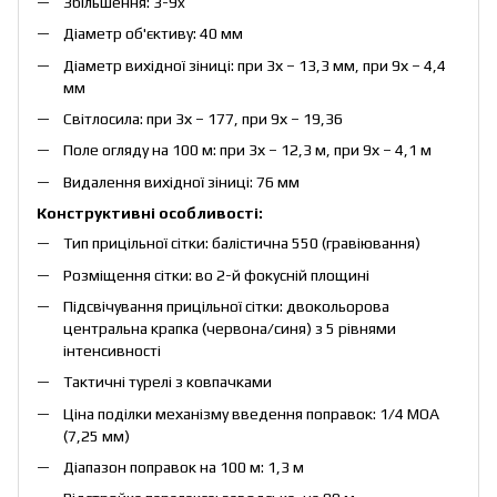
Збільшення: 3-9x
Діаметр об'єктиву: 40 мм
Діаметр вихідної зіниці: при 3х – 13,3 мм, при 9х – 4,4
мм
Світлосила: при 3х – 177, при 9х – 19,36
Поле огляду на 100 м: при 3х – 12,3 м, при 9х – 4,1 м
Видалення вихідної зіниці: 76 мм
Конструктивні особливості:
Тип прицільної сітки: балістична 550 (гравіювання)
Розміщення сітки: во 2-й фокусній площині
Підсвічування прицільної сітки: двокольорова
центральна крапка (червона/синя) з 5 рівнями
інтенсивності
Тактичні турелі з ковпачками
Ціна поділки механізму введення поправок: 1/4 MOA
(7,25 мм)
Діапазон поправок на 100 м: 1,3 м