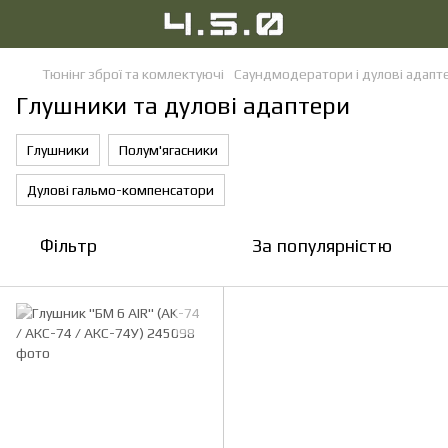
Тюнінг зброї та комлектуючі
Саундмодератори і дулові адапт
Глушники та дулові адаптери
Глушники
Полум'ягасники
Дулові гальмо-компенсатори
Фільтр
За популярністю