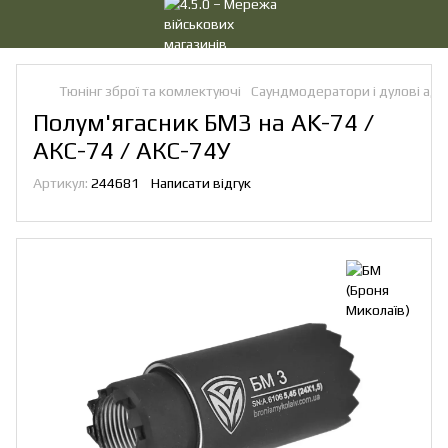
Тюнінг зброї та комлектуючі
Саундмодератори і дулові ад
Полум'ягасник БМ3 на AK-74 /
АКС-74 / АКС-74У
Артикул:
244681
Написати відгук