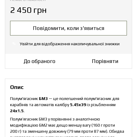
2 450 грн
Повідомити, коли з'явиться
Увійти
для відображення накопичувальної знижки
%
До обраного
Порівняти
Опис
Полум'ягасник
БМ3
— це полегшений полум'ягасник для
карабінів та автоматів калібру
5.45х39
із різьбленням
24х1.5
.
Полум’ягасник БМ3 у порівнянні з аналогічною
модифікацією БМ2 має дещо меншу вагу (160 г проти
200 г) та зменшену довжину (79 мм проти 87 мм). Обидва