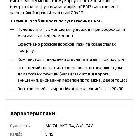
виготовлені у монолітному корпусі, проте зовнішні та
внутрішні конструктиви модифікації БМ3 виготовлені із
жаростійкої нержавіючої сталі 20х30.
Технічні особливості полум'ягасника БМ3:
Полегшений та зменшений у довжині при збереженні
максимальної ефективності
Ефективно розсікає порохові гази та ховає спалах
пострілу
Компенсація підкидання ствола та віддачі при пострілі
Оснащений спеціальною коронкою-штрикалкою для
додаткових функцій (напад/захист від ворога,
знищення/вибивання перепон як то вікна, двері тощо)
Виготовлений із жаростійкої нержавіючої сталі 20х30
Характеристики
Сумісність
AK-74, АКС-74, АКС-74У
Калібр
5.45