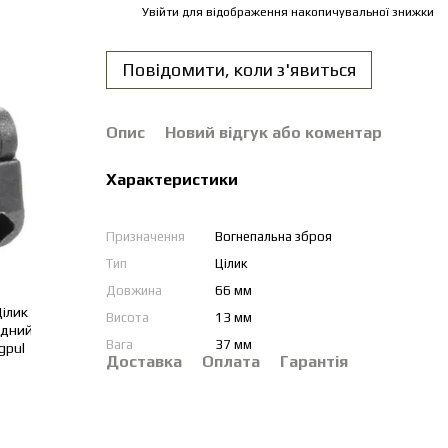
Увійти
для відображення накопичувальної знижки
%
Повідомити, коли з'явиться
Опис
Новий відгук або коментар
Характеристики
Призначення
Вогнепальна зброя
Тип
Цілик
Довжина
66 мм
Висота
13 мм
Вага
37 мм
Доставка
Оплата
Гарантія