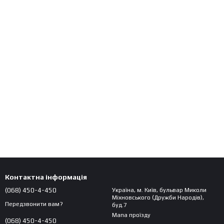
Контактна інформація
(068) 450-4-450
Україна, м. Київ, бульвар Миколи
Міхновського (Дружби Народів),
Передзвонити вам?
буд.7
Мапа проїзду
(068) 450-4-450