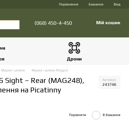
Порівняння
Бажання
Вхід
(068) 450-4-450
Мій кошик
оя
Дрони
Мушки і цілики
Мушки і цілики Magpul
 Sight – Rear (MAG248),
Артикул
243746
лення на Picatinny
Порівняти
В бажання