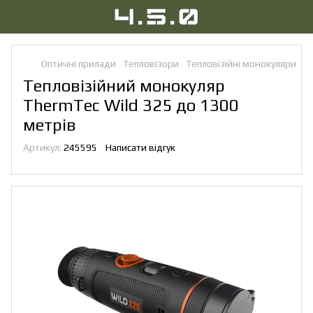
Оптичні прилади
Тепловізори
Тепловізійні монокуляри
Т
Тепловізійний монокуляр
ThermTec Wild 325 до 1300
метрів
Артикул:
245595
Написати відгук