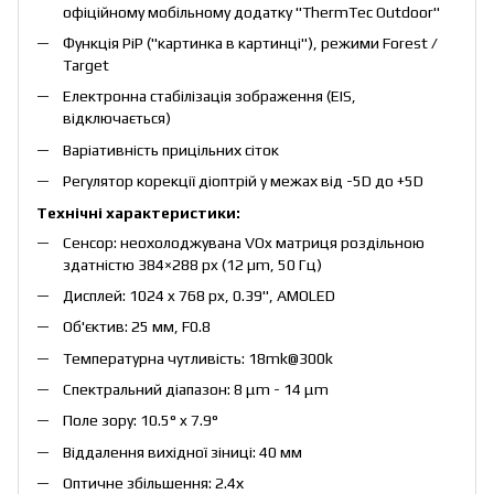
офіційному мобільному додатку "ThermTec Outdoor"
Функція PiP ("картинка в картинці"), режими Forest /
Target
Електронна стабілізація зображення (EIS,
відключається)
Варіативність прицільних сіток
Регулятор корекції діоптрій у межах від -5D до +5D
Технічні характеристики:
Сенсор: неохолоджувана VOx матриця роздільною
здатністю 384×288 px (12 µm, 50 Гц)
Дисплей: 1024 x 768 px, 0.39", AMOLED
Об'єктив: 25 мм, F0.8
Температурна чутливість: 18mk@300k
Спектральний діапазон: 8 μm - 14 μm
Поле зору: 10.5° x 7.9°
Віддалення вихідної зіниці: 40 мм
Оптичне збільшення: 2.4х