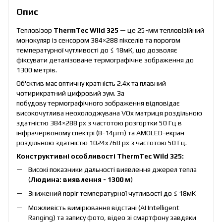
Опис
Тепловізор
ThermTec Wild 325
— це 25-мм тепловізійний
монокуляр із сенсором 384×288 пікселів та порогом
температурної чутливості до ≤ 18мК, що дозволяє
фіксувати деталізоване термографічне зображення до
1300 метрів.
Об'єктив має оптичну кратність 2.4х та плавний
чотирикратний цифровий зум. За
побудову термографічного зображення відповідає
високочутлива неохолоджувана VOx матриця роздільною
здатністю 384×288 px з частотою розгортки 50 Гц в
інфрачервоному спектрі (8-14μm) та AMOLED-екран
роздільною здатністю 1024x768 px з частотою 50 Гц.
Конструктивні особливості ThermTec Wild 325:
Високі показники дальності виявлення джерел тепла
(
Людина: виявлення - 1300 м
)
Знижений поріг температурної чутливості до ≤ 18мК
Можливість вимірювання відстані (AI Intelligent
Ranging) та запису фото, відео зі смартфону завдяки