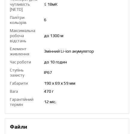
чутливість
≤ 18мК
[NETD]
Палітри
6
кольорів
Максимальна
робоча
до 1300 м
відстань
Елемент
Змінний Lі-іon акумулятор
живлення
Час роботи
до 10 годин
Ступінь
IP67
захисту
Габарити
190 х 69 х 59 мм
Вага
470 г
Гарантійний
12 міс.
термін
Файли