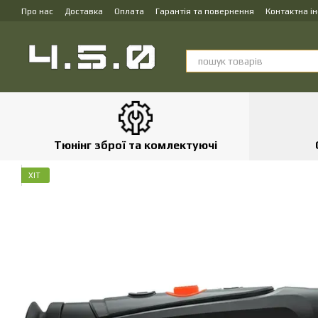
Перейти до основного контенту
Про нас
Доставка
Оплата
Гарантія та повернення
Контактна і
Тюнінг зброї та комлектуючі
ХІТ