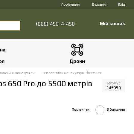
Порівняння
Бажання
Вхід
(068) 450-4-450
Мій кошик
оя
Дрони
овізійні монокуляри
Тепловізійні монокуляри ThermTec
s 650 Pro до 5500 метрів
Артикул
245053
Порівняти
В бажання