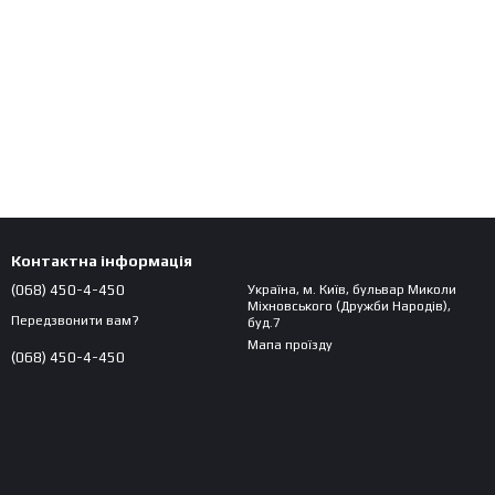
Контактна інформація
(068) 450-4-450
Україна, м. Київ, бульвар Миколи
Міхновського (Дружби Народів),
Передзвонити вам?
буд.7
Мапа проїзду
(068) 450-4-450