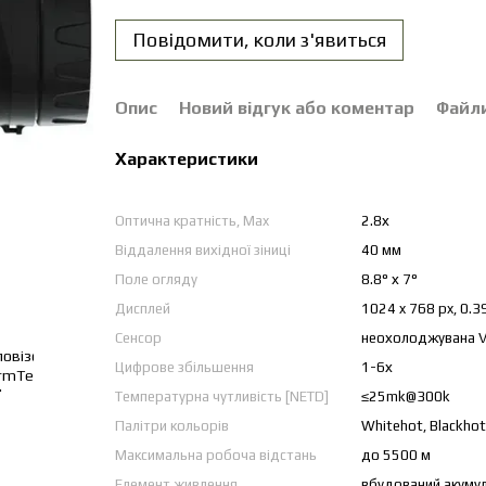
Повідомити, коли з'явиться
Опис
Новий відгук або коментар
Файл
Характеристики
Оптична кратність, Max
2.8х
Віддалення вихідної зіниці
40 мм
Поле огляду
8.8° х 7°
Дисплей
1024 x 768 px, 0.3
Сенсор
неохолоджувана VO
Цифрове збільшення
1-6х
Температурна чутливість [NETD]
≤25mk@300k
Палітри кольорів
Whitehot, Blackhot,
Максимальна робоча відстань
до 5500 м
Елемент живлення
вбудований акуму