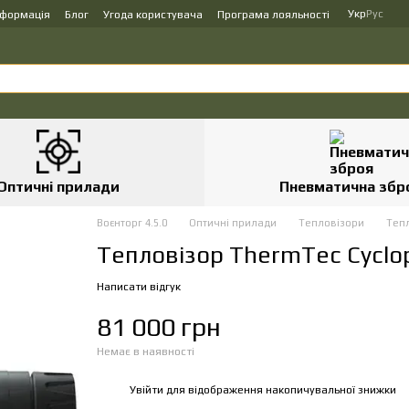
Укр
Рус
нформація
Блог
Угода користувача
Програма лояльності
Оптичні прилади
Пневматична збр
Воєнторг 4.5.0
Оптичні прилади
Тепловізори
Тепл
Тепловізор ThermTec Cyclop
Написати відгук
81 000 грн
Немає в наявності
Увійти
для відображення накопичувальної знижки
%