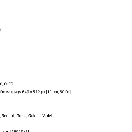
и
9", OLED
x матриця 640 х 512 px [12 µm, 50 Гц]
 Redhot, Green, Golden, Violet
лятор [18650х2]