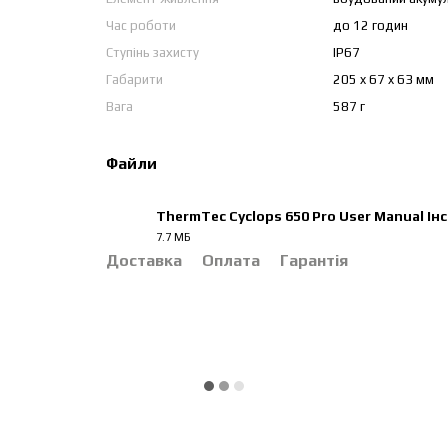
Час роботи
до 12 годин
Ступінь захисту
IP67
Габарити
205 x 67 x 63 мм
Вага
587 г
Файли
ThermTec Cyclops 650 Pro User Manual Ін
7.7 МБ
PDF
Доставка
Оплата
Гарантія