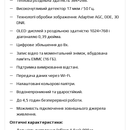
Теплова роздільна здатність 384×288.
Високочутливий детектор 17 мкм / 50 Гц.
Технології обробки зображення: Adaptive AGC, DDE, 3D
DNR.
OLED-дисплей з роздільною здатністю 1024×768 і
діагоналлю 0,39 дюйма.
Цифрове збільшення до 8x.
Запис відео та моментальний знімок, вбудована
пам'ять EMMC (16 ГБ).
Підтримка вимірювання відстані.
Передача даних через Wi-Fi.
Налаштовані кольорові палітри.
Водонепроникний та ударостійкий.
До 4,5 годин безперервної роботи.
Можливість підключення зовнішнього джерела
живлення.
Оптичні характеристики: