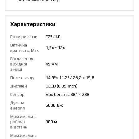
Характеристики
Розміри лінзи
F25/1.0
Оптична
1,5х - 12х
кратність, Max
Віддалення
вихідної
45 мм
зіниці
Поле огляду
14.9°× 11.2° / 26,2 х 19,6
Дисплей
OLED (0.39-inch)
Сенсор
Vox Ceramic 384 × 288
Дульна
6000 Дж
енергія
Максимальна
робоча
880 м
відстань
Максимальна