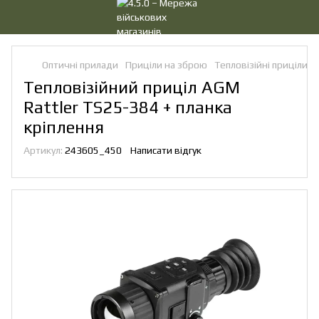
Оптичні прилади
Приціли на зброю
Тепловізійні приціли
Тепловізійний приціл AGM
Rattler TS25-384 + планка
кріплення
Артикул:
243605_450
Написати відгук