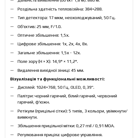
Дальність виявлення (об'єкт 1,8 м): 880 м.
Роздільна здатність тепловізійна: 384×288.
Тип детектора: 17 мкм, неохолоджуваний, 50 Гц.
Об'єктив: 25 мм, F/1.0.
Оптичне збільшення: 1,5х.
Цифрове збільшення: 1х, 2х, 4х, 8х.
Загальне збільшення: 1,5х - 12х.
Поле зору (H × X): 14,9° × 11,2°.
Видалення вихідної зіниці: 45 мм.
Візуалізація та функціональні можливості:
Дисплей: 1024×768, 50 Гц, OLED, 0,39".
Палітри: чорний гарячий, білий гарячий, червоний
гарячий, ф'южн.
Ретікули (прицільні сітки): 5 типів, 3 кольори, увімкнути/
вимкнути.
Збільшення прицільної мітки: 0,27 mil / 0,91 MOA.
Регулювання приціла: цифрове управління.