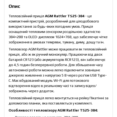
Опис
Тепловізійний приціл
AGM Rattler TS25-384
- це
компактний пристрій, розроблений для цілодобового
використання за будь-яких погодних умов. Приціл
оснащений тепловим сенсором роздільною здатністю
384×288 та OLED-дисплеєм 1024×768, що забезпечує чітке
зображення в умовах темряви, туману, диму, дощу та ін.
Тепловізор AGM Rattler може працювати як тепловізійний
приціл, або ж як ручний монокуляр. Працюючи від двох
батарей CR123 (або акумуляторів RCR123), він забезпечує
до 4,5 годин безперервної роботи. Для збільшення часу
автономної роботи можна легко підключити зовнішнє
джерело живлення з напругою 5 В через роз'єм USB Type-
C. Має вбудований модуль Wi-Fi для потокового
відтворення відео в реальному часі та запису відео/
зображень через додаток.
Тепловізійний приціл легко монтується на рейку Пікатінні за
допомогою планки, яка поставляється у комплекті.
Особливості тепловізору AGM Rattler TS25-384: