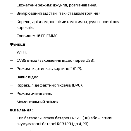
Сюжетний режим: джунглі, розпізнавання.
Вимірювання відстані: так (стадіометричне).
Корекція рівномірності: автоматична, ручна, зовнішня
корекція.
Сховище: 16 ГБ EMMC.
Функції:
Wi-Fi.
CVBS вихід (захоплення відео через USB).
Режим "картинка в картинці" (PIP).
Запис відео.
Корекція дефектних пікселів (DPC).
Режим очікування.
Моментальний знімок.
Живлення:
Тип батареї: 2 літієві батареї CR123 (3В) або 2 літієві
акумуляторні батареї RCR123 (до 4,2В).