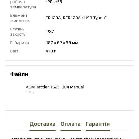
робоча
-20...+55
температура
Елемент
CR123A, RCR123A / USB Type-C
живлення
Ступінь
IPХ7
захисту
Габарити
187 x 62 x 59 мм
Вага
410 г
Файли
AGM Rattler TS25-384 Manual
1 МБ
PDF
Доставка
Оплата
Гарантія