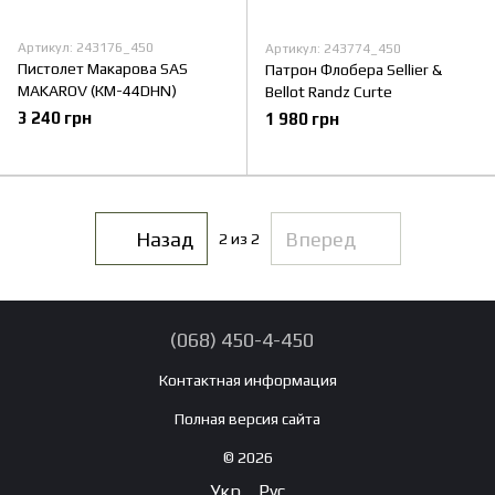
Артикул: 243176_450
Артикул: 243774_450
Пистолет Макарова SAS
Патрон Флобера Sellier &
MAKAROV (КМ-44DHN)
Bellot Randz Curte
3 240 грн
1 980 грн
Назад
Вперед
2
из 2
(068) 450-4-450
Контактная информация
Полная версия сайта
© 2026
Укр
Рус