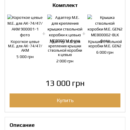
Комплект
Короткое цевье
Адаптер M.E. для
Крышка ствольной
M.E. для АК-74/47/
крепления крышки
коробки M.E. GEN2
M
АКМ
ствольной коробки
6 000 грн
к цевью
5 000 грн
2 000 грн
13 000 грн
Купить
Описание