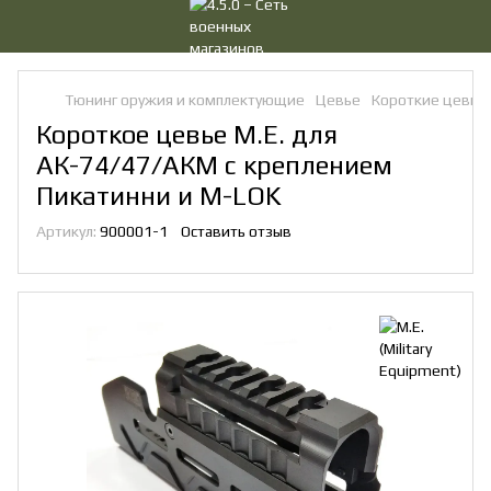
Тюнинг оружия и комплектующие
Цевье
Короткие цевья
Короткое цевье M.E. для
АК-74/47/АКМ с креплением
Пикатинни и M-LOK
Артикул:
900001-1
Оставить отзыв