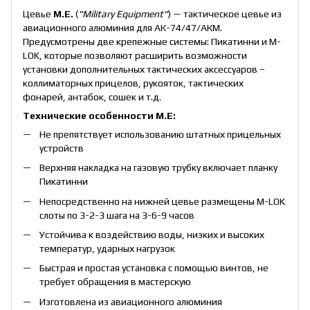
Цевье
M.E.
(
"Military Equipment"
) — тактическое цевье из
авиационного алюминия для АК-74/47/АКМ.
Предусмотрены две крепежные системы: Пикатинни и M-
LOK, которые позволяют расширить возможности
установки дополнительных тактических аксессуаров –
коллиматорных прицелов, рукояток, тактических
фонарей, антабок, сошек и т.д.
Технические особенности M.E:
Не препятствует использованию штатных прицельных
устройств
Верхняя накладка на газовую трубку включает планку
Пикатинни
Непосредственно на нижней цевье размещены M-LOK
слоты по 3-2-3 шага на 3-6-9 часов
Устойчива к воздействию воды, низких и высоких
температур, ударных нагрузок
Быстрая и простая установка с помощью винтов, не
требует обращения в мастерскую
Изготовлена ​​из авиационного алюминия