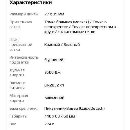
Характеристики
Размеры линзы
27 x 39 мм
Прицельная
Точка большая (мелкая) / Точка в
сетка
перекрестке / Точка с перекрестком в
круге / + 4 кастомные сетки
Цвет
прицельной
Красный / Зеленый
сетки
Интенсивность
6 уровней
подсветки
Дульная
3500 Дж
энергия
Элемент
LIR2032 x1
питания
Материал
Алюминий
корпуса
База крепления
Пикатинни/Вивер (Quick Detach)
Габариты
110 x 63 x 60 мм
Вес
274 г