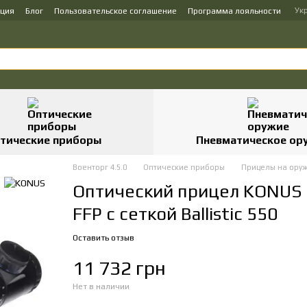
Ук
ация
Блог
Пользовательское соглашение
Программа лояльности
тические приборы
Пневматическое ор
Военторг 4.5.0
Оптические приборы
Прицелы на ору
Оптический прицел KONUS 
FFP с сеткой Ballistic 550
Оставить отзыв
11 732 грн
Нет в наличии