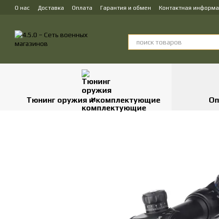
Перейти к основному контенту
О нас
Доставка
Оплата
Гарантия и обмен
Контактная информ
Тюнинг оружия и комплектующие
Оп