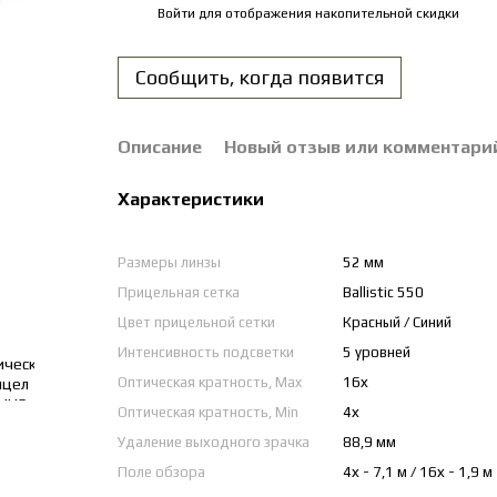
Войти
для отображения накопительной скидки
%
Сообщить, когда появится
Описание
Новый отзыв или комментари
Характеристики
Размеры линзы
52 мм
Прицельная сетка
Ballistic 550
Цвет прицельной сетки
Красный / Синий
Интенсивность подсветки
5 уровней
Оптическая кратность, Max
16х
Оптическая кратность, Min
4х
Удаление выходного зрачка
88,9 мм
Поле обзора
4х - 7,1 м / 16х - 1,9 м