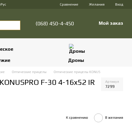
Сравнение
р
Рус
Желания
Вход
(068) 450-4-450
Мой заказ
ужие
Дроны
жие
Оптические прицелы
Оптические прицелы KONUS
KONUSPRO F-30 4-16x52 IR
Артикул
7299
К сравнению
В желания