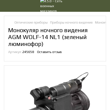
Оптические приборы
Приборы ночного видения
Монокуля
Монокуляр ночного видения
AGM WOLF-14 NL1 (зеленый
люминофор)
Артикул:
245658
Оставить отзыв