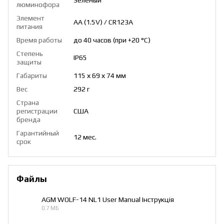
люминофора
Элемент
AA (1.5V) / CR123A
питания
Время работы
до 40 часов (при +20 °C)
Степень
IP65
защиты
Габариты
115 х 69 х 74 мм
Вес
292 г
Страна
регистрации
США
бренда
Гарантийный
12 мес.
срок
Файлы
AGM WOLF-14 NL1 User Manual Інструкція
0.7 МБ
PDF