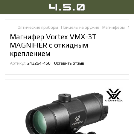
Оптические приборы
Прицелы на оружие
Магниферы
Ма
Магнифер Vortex VMX-3T
MAGNIFIER c откидным
креплением
Артикул:
243264-450
Оставить отзыв