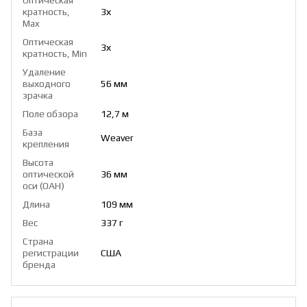
Оптическая
кратность,
3х
Max
Оптическая
3х
кратность, Min
Удаление
выходного
56 мм
зрачка
Поле обзора
12,7 м
База
Weaver
крепления
Высота
оптической
36 мм
оси (OAH)
Длина
109 мм
Вес
337 г
Страна
регистрации
США
бренда