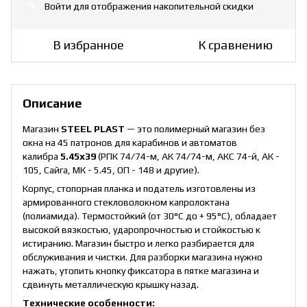
Войти
для отображения накопительной скидки
%
В избранное
К сравнению
Описание
Mагазин
STEEL PLAST
— это полимерный магазин без
окна на 45 патронов для карабинов и автоматов
калибра
5.45х39
(РПК 74/74-м, АК 74/74-м, АКС 74-й, АК -
105, Сайга, МК - 5.45, ОП - 148 и другие).
Корпус, стопорная планка и податель изготовлены из
армированного стекловолокном капролоктана
(полиамида). Термостойкий (от 30°C до + 95°C), обладает
высокой вязкостью, ударопрочностью и стойкостью к
истиранию. Магазин быстро и легко разбирается для
обслуживания и чистки. Для разборки магазина нужно
нажать, утопить кнопку фиксатора в пятке магазина и
сдвинуть металлическую крышку назад.
Технические особенности: