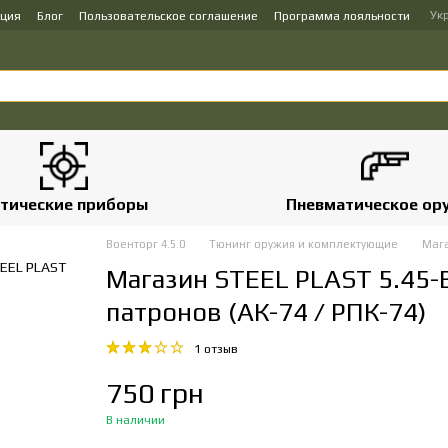
Ук
ация
Блог
Пользовательское соглашение
Программа лояльности
тические приборы
Пневматическое ор
Военторг 4.5.0
Тюнинг оружия и комплектующие
Маг
Магазин STEEL PLAST 5.45-B
патронов (АК-74 / РПК-74)
1 отзыв
750 грн
В наличии