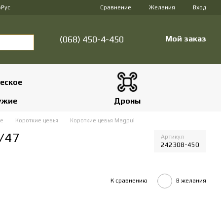
Сравнение
р
Рус
Желания
Вход
(068) 450-4-450
Мой заказ
ужие
Дроны
е
Короткие цевья
Короткие цевья Magpul
/47
Артикул
242308-450
К сравнению
В желания