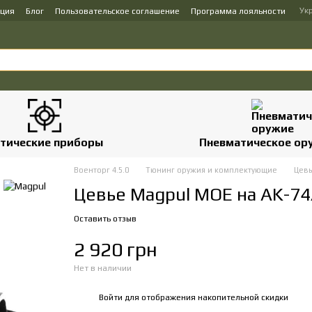
Ук
ация
Блог
Пользовательское соглашение
Программа лояльности
тические приборы
Пневматическое ор
Военторг 4.5.0
Тюнинг оружия и комплектующие
Цевь
Цевье Magpul MOE на AK-74
Оставить отзыв
2 920 грн
Нет в наличии
Войти
для отображения накопительной скидки
%