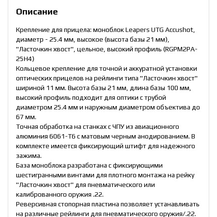
Описание
Крепление для прицела: моноблок Leapers UTG Accushot,
диаметр - 25.4 мм, высокое (высота базы 21 мм),
"Ласточкин хвост", цельное, высокий профиль (RGPM2PA-
25H4)
Кольцевое крепление для точной и аккуратной установки
оптических прицелов на рейлинги типа "Ласточкин хвост"
шириной 11 мм. Высота базы 21 мм, длина базы 100 мм,
высокий профиль подходит для оптики с трубой
диаметром 25.4 мм и наружным диаметром объектива до
67 мм.
Точная обработка на станках с ЧПУ из авиационного
алюминия 6061-T6 с матовым черным анодированием. В
комплекте имеется фиксирующий штифт для надежного
зажима.
База моноблока разработана с фиксирующими
шестигранными винтами для плотного монтажа на рейку
"Ласточкин хвост" для пневматического или
калиброванного оружия .22.
Реверсивная стопорная пластина позволяет устанавливать
на различные рейлинги для пневматического оружия/.22.