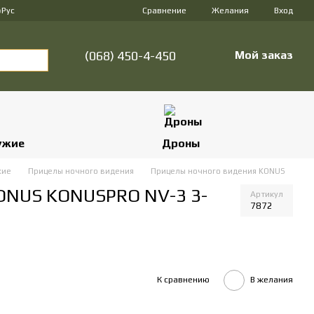
Сравнение
р
Рус
Желания
Вход
(068) 450-4-450
Мой заказ
ужие
Дроны
жие
Прицелы ночного видения
Прицелы ночного видения KONUS
ONUS KONUSPRO NV-3 3-
Артикул
7872
К сравнению
В желания