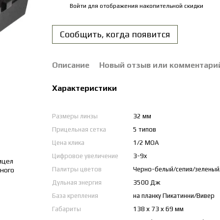
Войти
для отображения накопительной скидки
%
Сообщить, когда появится
Описание
Новый отзыв или комментари
Характеристики
Размеры линзы
32 мм
Прицельная сетка
5 типов
Цена клика
1/2 MOA
Цифровое увеличение
3-9x
Палитры цветов
Черно-белый/сепия/зеленый
Дульная энергия
3500 Дж
База крепления
на планку Пикатинни/Вивер
Габариты
138 х 73 х 69 мм