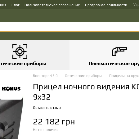
Ук
ация
Блог
Пользовательское соглашение
Программа лояльности
тические приборы
Пневматическое ор
Военторг 4.5.0
Оптические приборы
Прицелы на ору
Прицел ночного видения K
9x32
Оставить отзыв
22 182 грн
Нет в наличии