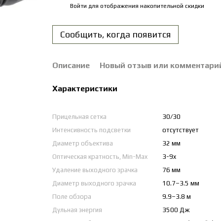
Войти
для отображения накопительной скидки
%
Сообщить, когда появится
Описание
Новый отзыв или комментари
Характеристики
Прицельная сетка
30/30
Интенсивность подсветки
отсутствует
Диаметр объектива
32 мм
Оптическая кратность, Min-Max
3-9x
Удаление выходного зрачка
76 мм
Диаметр выходного зрачка
10.7–3.5 мм
Поле обзора
9.9–3.8 м
Дульная энергия
3500 Дж