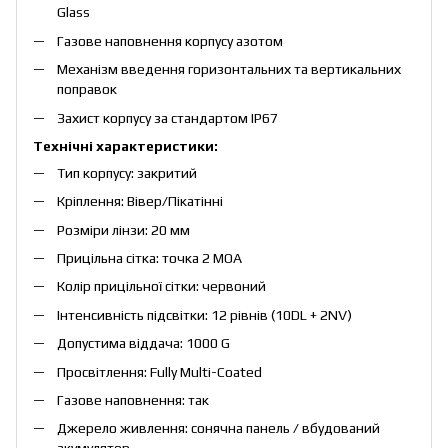
Glass
Газове наповнення корпусу азотом
Механізм введення горизонтальних та вертикальних
поправок
Захист корпусу за стандартом IP67
Технічні характеристики:
Тип корпусу: закритий
Кріплення: Вівер/Пікатінні
Розміри лінзи: 20 мм
Прицільна сітка: точка 2 МОА
Колір прицільної сітки: червоний
Інтенсивність підсвітки: 12 рівнів (10DL + 2NV)
Допустима віддача: 1000 G
Просвітлення: Fully Multi-Coated
Газове наповнення: так
Джерело живлення: сонячна панель / вбудований