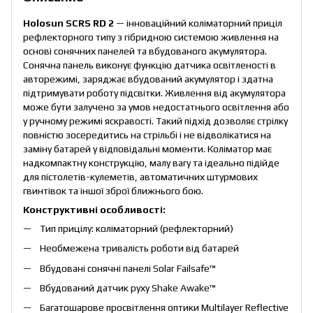
Holosun SCRS RD 2
— інноваційний коліматорний приціл
рефлекторного типу з гібридною системою живлення на
основі сонячних панелей та вбудованого акумулятора.
Сонячна панель виконує функцію датчика освітленості в
авторежимі, заряджає вбудований акумулятор і здатна
підтримувати роботу підсвітки. Живлення від акумулятора
може бути залучено за умов недостатнього освітлення або
у ручному режимі яскравості. Такий підхід дозволяє стрілку
повністю зосередитись на стрільбі і не відволікатися на
заміну батарей у відповідальні моменти. Коліматор має
надкомпактну конструкцію, малу вагу та ідеально підійде
для пістолетів-кулеметів, автоматичних штурмових
гвинтівок та іншої зброї ближнього бою.
Конструктивні особливості:
Тип прицілу: коліматорний (рефлекторний)
Необмежена тривалість роботи від батарей
Вбудовані сонячні панелі Solar Failsafe™
Вбудований датчик руху Shake Awake™
Багатошарове просвітлення оптики Multilayer Reflective