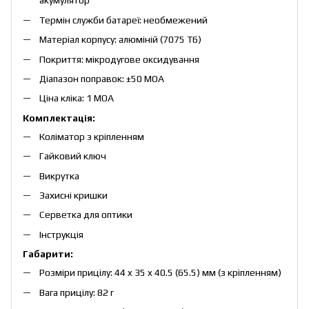
акумулятор
Термін служби батареї: необмежений
Матеріал корпусу: алюміній (7075 T6)
Покриття: мікродугове оксидування
Діапазон поправок: ±50 МОА
Ціна кліка: 1 МОА
Комплектація:
Коліматор з кріпленням
Гайковий ключ
Викрутка
Захисні кришки
Серветка для оптики
Інструкція
Габарити:
Розміри прицілу: 44 x 35 x 40.5 (65.5) мм (з кріпленням)
Вага прицілу: 82 г