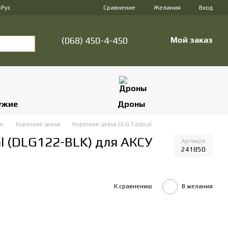
Сравнение
р
Рус
Желания
Вход
(068) 450-4-450
Мой заказ
ужие
Дроны
е
Короткие цевья
Короткие цевья DLG Tactical
l (DLG122-BLK) для АКСУ
Артикул
241850
К сравнению
В желания