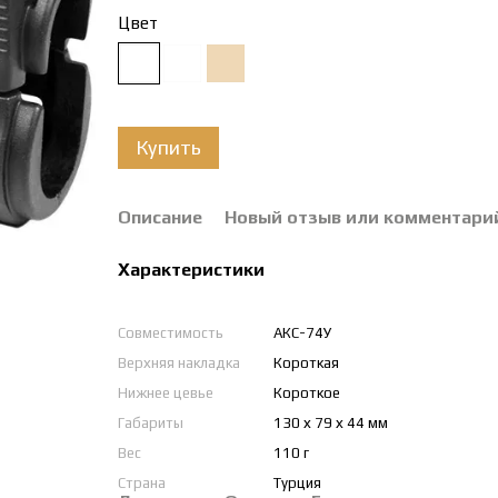
Цвет
Купить
Описание
Новый отзыв или комментари
Характеристики
Совместимость
АКС-74У
Верхняя накладка
Короткая
Нижнее цевье
Короткое
Габариты
130 х 79 х 44 мм
Вес
110 г
Страна
Турция