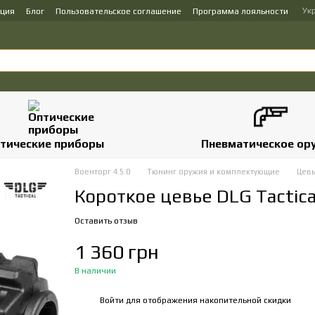
Ук
ация
Блог
Пользовательское соглашение
Программа лояльности
тические приборы
Пневматическое ор
Военторг 4.5.0
Тюнинг оружия и комплектующие
Цевь
Короткое цевье DLG Tactica
Оставить отзыв
1 360 грн
В наличии
Войти
для отображения накопительной скидки
%