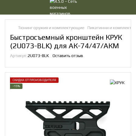
Тюнинг оружия и комплектующие
Пикатинни и комплекту
Быстросъемный кронштейн КРУК
(2U073-BLK) для АК-74/47/АКМ
Артикул:
2U073-BLK
Оставить отзыв
СКИДКА ОТ ПРОИЗВОДИТЕЛЯ
−15%