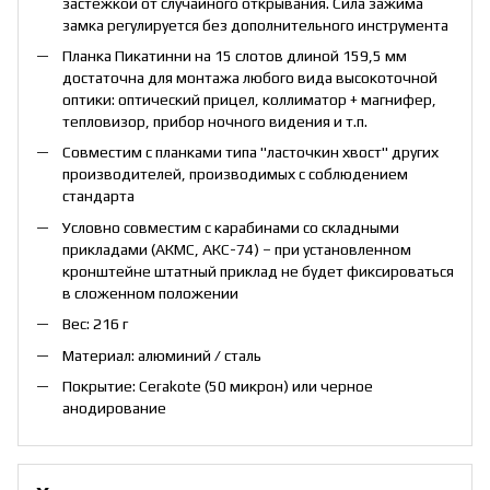
застежкой от случайного открывания. Сила зажима
замка регулируется без дополнительного инструмента
Планка Пикатинни на 15 слотов длиной 159,5 мм
достаточна для монтажа любого вида высокоточной
оптики: оптический прицел, коллиматор + магнифер,
тепловизор, прибор ночного видения и т.п.
Совместим с планками типа "ласточкин хвост" других
производителей, производимых с соблюдением
стандарта
Условно совместим с карабинами со складными
прикладами (АКМС, АКС-74) – при установленном
кронштейне штатный приклад не будет фиксироваться
в сложенном положении
Вес: 216 г
Материал: алюминий / сталь
Покрытие: Cerakote (50 микрон) или черное
анодирование