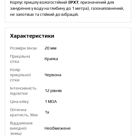
Корпус прицілу вологостійкий (
IPX7
, призначений для
занурення у воду на глибину до 1 метра), газонаповнений,
не запотіває та стійкий до вібрацій.
Характеристики
Розміри лінзи
20 мм
Прицільна
Крапка
сітка
Колір
прицільної
Червона
сітки
Інтенсивність
12 рівнів
підсвітки
Ціна кліку
1 МОА
Оптична
1х
кратність, Max
Віддалення
вихідної
Необмежене
зіниці