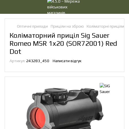
Оптичні прилади
Приціли на зброю
Коліматорні приціли
К
Коліматорний приціл Sig Sauer
Romeo MSR 1x20 (SOR72001) Red
Dot
Артикул:
243283_450
Написати відгук