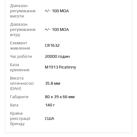
Діапазон
регулювання
+/- 100 МОА
висоти
Діапазон
регулювання
+/- 100 МОА
вітру
Елемент
CR1632
живлення
Час роботи
20000 годин
База
M1913 Picatinny
кріплення
Висота
оптичної осі
35.8 мм
(OAH)
Габарити
80 х 39 х 66 мм
Вага
140 г
Країна
реєстрації
США
бренду