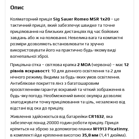
Опис
Коліматорний приціл
Sig Sauer Romeo MSR 1x20
– це
тактичний приціл, який забезпечує швидке та точне
прицілювання на близьких дистанціях під час бойових
завдань або ж на полюванні. Невелика вага та компактні
розміри дозволяють встановлювати та зручно
використовувати його на практично будь-якому виді
вогнепальної зброї.
Прицільна сітка – світлова крапка
2 МОА
(червона) – має
12
рівнів
яскравості
: 10 для денного освітлення та 2 для
нічного режиму. Видима за будь-яких умов освітлення.
Антиблікове покриття лінз з багатошаровим
просвітленням гарантує яскравий та чіткий зображення в
будь-яку погоду. Необмежений винос окуляра дозволяє
злагоджувати точку прицілювання та ціль, незалежно від
відстані від ока до прицілу.
Живлення здійснюється від батарейки
CR1632
, яка
забезпечує понад 20000 годин роботи прицілу. Приціл
кріпиться на зброю за допомогою планки
M1913 Picatinny
,
в комплекті йде кріплення висотою
35,8 мм
(1,41 дюйма).