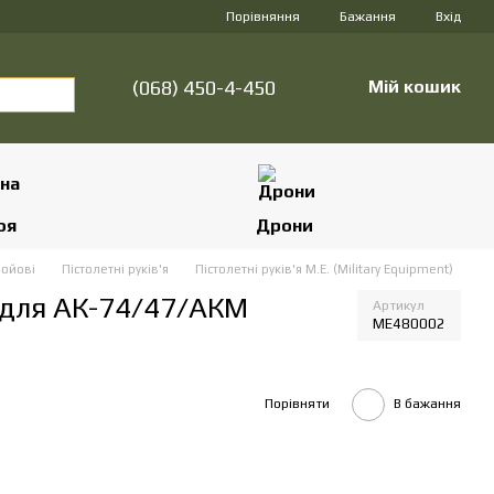
Порівняння
Бажання
Вхід
(068) 450-4-450
Мій кошик
оя
Дрони
ройові
Пістолетні руків'я
Пістолетні руків'я M.E. (Military Equipment)
2 для АК-74/47/АКМ
Артикул
ME480002
Порівняти
В бажання