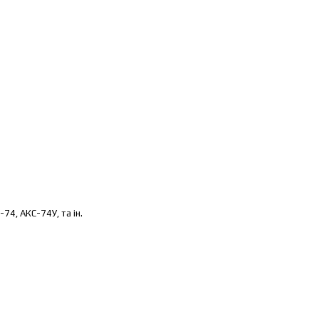
74, АКС-74У, та ін.