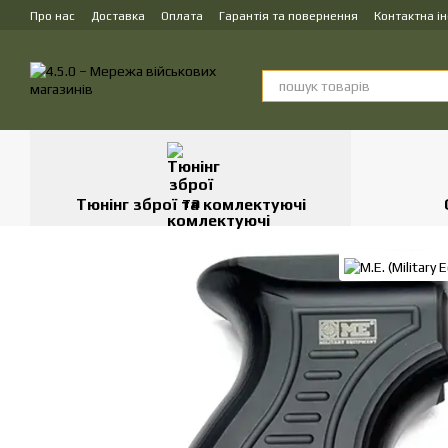
Перейти до основного контенту
Про нас
Доставка
Оплата
Гарантія та повернення
Контактна і
Тюнінг зброї та комлектуючі