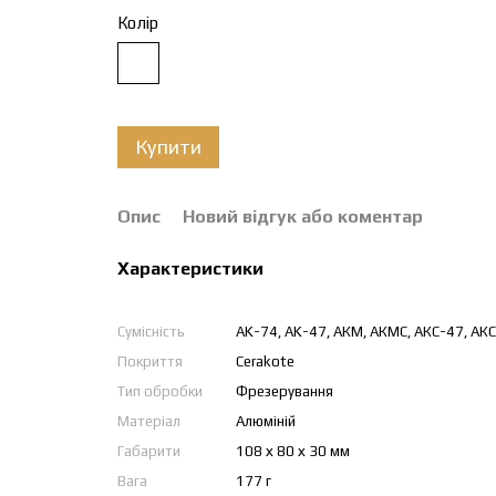
Колір
Купити
Опис
Новий відгук або коментар
Характеристики
Сумісність
AK-74, AK-47, АКМ, АКМС, АКС-47, АКС-
Покриття
Cerakote
Тип обробки
Фрезерування
Матеріал
Алюміній
Габарити
108 х 80 х 30 мм
Вага
177 г