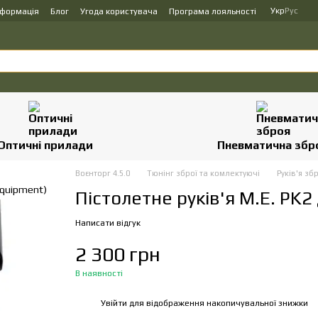
Укр
Рус
нформація
Блог
Угода користувача
Програма лояльності
Оптичні прилади
Пневматична збр
Воєнторг 4.5.0
Тюнінг зброї та комлектуючі
Руків'я зб
Пістолетне руків'я M.E. PK
Написати відгук
2 300 грн
В наявності
Увійти
для відображення накопичувальної знижки
%