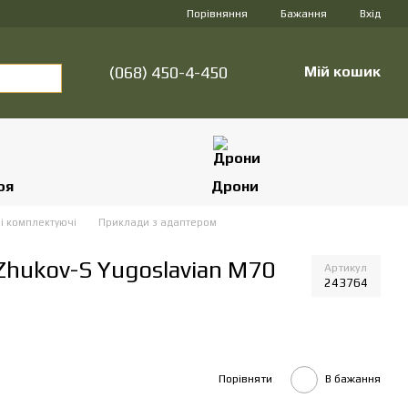
Порівняння
Бажання
Вхід
(068) 450-4-450
Мій кошик
оя
Дрони
і комплектуючі
Приклади з адаптером
hukov-S Yugoslavian M70
Артикул
243764
Порівняти
В бажання