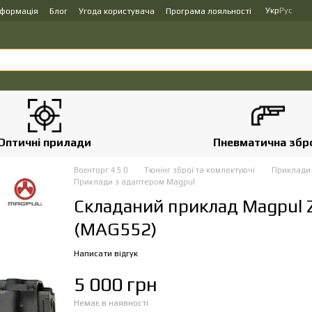
Укр
Рус
нформація
Блог
Угода користувача
Програма лояльності
Оптичні прилади
Пневматична збр
Воєнторг 4.5.0
Тюнінг зброї та комлектуючі
Приклади 
Приклади з адаптером Magpul
Складаний приклад Magpul Z
(MAG552)
Написати відгук
5 000 грн
Немає в наявності