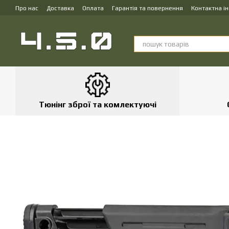
Перейти до основного контенту
Про нас
Доставка
Оплата
Гарантія та повернення
Контактна і
Тюнінг зброї та комлектуючі