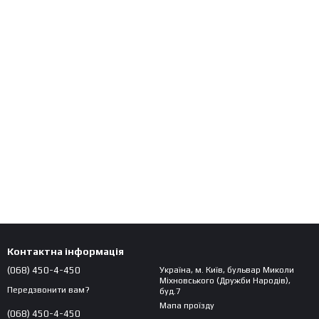
Контактна інформація
(068) 450-4-450
Україна, м. Київ, бульвар Миколи
Міхновського (Дружби Народів),
Передзвонити вам?
буд.7
Мапа проїзду
(068) 450-4-450