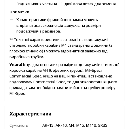
Задня/нижня частина - 1-дюймова петля для ременя
Примітки:
Характеристики фрикційного замка можуть
відрізнятися залежно від допусків на розміри
подовжувача ресивера.
** Технічні характеристики засновані на подовжувачі
ствольної коробки карабіна M4 стандартної довжини (з
плоскою спинкою) і можуть відрізнятися залежно від
виробника трубки.
Увага!
Існує два основних розміри подовжувачів ствольної
коробки карабіна M4 (буферних трубок): Mil-Spec і
Commercial-Spec. Якщо на вашій гвинтівці встановлено
подовжувач Commercial-Spec, то для використання цього
приклада вам необхідно замінити його на трубку розміру
Mil-Spec.
Характеристики
Сумісність
AR-15, AR-10, M4, M16, M110, SR25