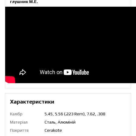
глушник M.E.
Характеристики
Калібр
5.45, 5.56 (.223 Rem), 7.62, .308
Матеріал
Сталь, Алюміній
Покриття
Cerakote