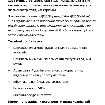
(.223 Rem)
,
7.62
,
.308
із оригінальним швидкознімним
механізмом, що забезпечує ефективне гасіння звуку та
спалаху пострілу під час стрільби.
Працює у парі лише із
ДГК "Торнадо"
або
ДГК "Тайфун"
.
*Для оформлення замовлення спочатку оберіть калібр та
різьблення одного із вищезгаданих ДГК та додайте до
нього швидкознімний глушник M.E. або ж скористуйтесь
готовими комплектами.
Технічні особливості:
Швидкознімна конструкція зі
сталі та авіаційного
алюмінію
Оригінальний механізм замку, що фіксується одним
рухом
Адаптований для інтенсивного використання,
підтримує тривалу роботу чергами
Ефективно прибирає спалах пострілу
Гасіння звуку до 50%
Високий ресурс експлуатації
Відео-інструкція: як встановити швидкознімний