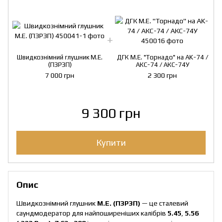
Швидкознімний глушник M.E.
ДГК M.E. "Торнадо" на AK-74 /
(ПЗРЗП)
АКС-74 / АКС-74У
7 000 грн
2 300 грн
9 300 грн
Купити
Опис
Швидкознімний глушник
M.E.
(ПЗРЗП)
— це сталевий
саундмодератор для найпоширеніших калібрів
5.45
,
5.56