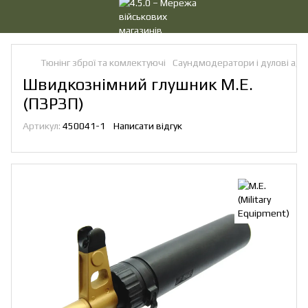
Тюнінг зброї та комлектуючі
Саундмодератори і дулові ад
Швидкознімний глушник M.E.
(ПЗРЗП)
Артикул:
450041-1
Написати відгук