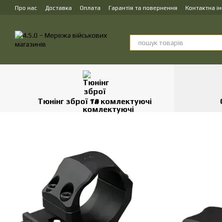
Перейти до основного контенту
Про нас
Доставка
Оплата
Гарантія та повернення
Контактна і
Тюнінг зброї та комлектуючі