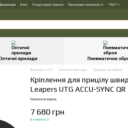
Укр
Рус
нформація
Блог
Угода користувача
Програма лояльності
Оптичні прилади
Пневматична збр
Воєнторг 4.5.0
Оптичні прилади
Приціли на зброю
Кріплення для прицілу шви
Leapers UTG ACCU-SYNC QR 
Написати відгук
7 680 грн
В наявності