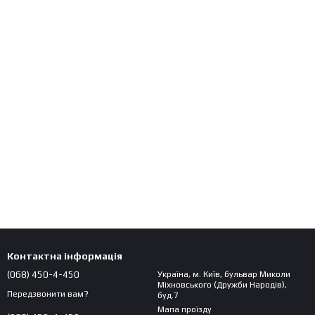
Контактна інформація
(068) 450-4-450
Україна, м. Київ, бульвар Миколи
Міхновського (Дружби Народів),
Передзвонити вам?
буд.7
Мапа проїзду