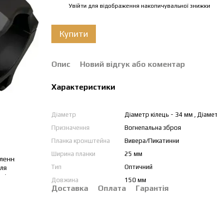
Увійти
для відображення накопичувальної знижки
%
Купити
Опис
Новий відгук або коментар
Характеристики
Діаметр
Діаметр кілець - 34 мм , Діаме
Призначення
Вогнепальна зброя
Планка кронштейна
Вивера/Пикатинни
Ширина планки
25 мм
Тип
Оптичний
Довжина
150 мм
Доставка
Оплата
Гарантія