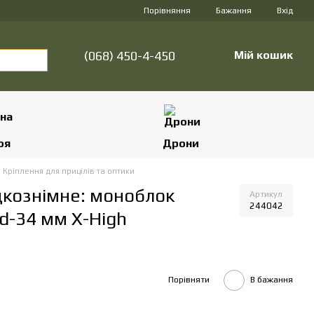
Порівняння
Бажання
Вхід
(068) 450-4-450
Мій кошик
оя
Дрони
Кріплення для прицілів та оптики
дкознімне: моноблок
Артикул
244042
d-34 мм X-High
Порівняти
В бажання