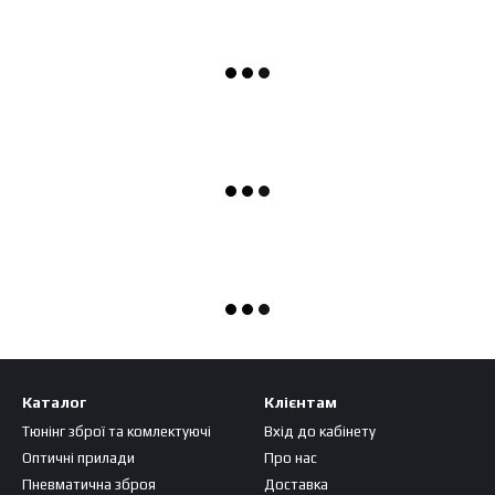
Каталог
Клієнтам
Тюнінг зброї та комлектуючі
Вхід до кабінету
Оптичні прилади
Про нас
Пневматична зброя
Доставка