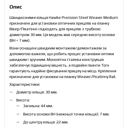
Опис
Швидкознімні кільця Hawke Precision Steel Weaver Medium
призначені для установки оптичних прицілів на планку
Вівер/Пікатінні і підходять для прицілів з трубкою
діаметром 30 мм. Ця модель має середню висоту основи
(ВН = 7 мм).
Вони оснащені швидким монтажем/демонтажем за
допомогою важеля, що робить процес установки оптики
швидким і зручним. Монолітна сталева конструкція
забезпечує підвищену міцність, а подвійні гвинти Torx
гарантують надійне фіксування прицілу на місці. Кріплення
призначене для установки на планку Weaver/Picatinny Rail.
Характеристики:
Діаметр кільця: 30 мм.
Висота:
Загальна: 44 мм.
Висота основи ВН (нижньої точки кільця): 7 мм.
До центру кільця: 22 мм.