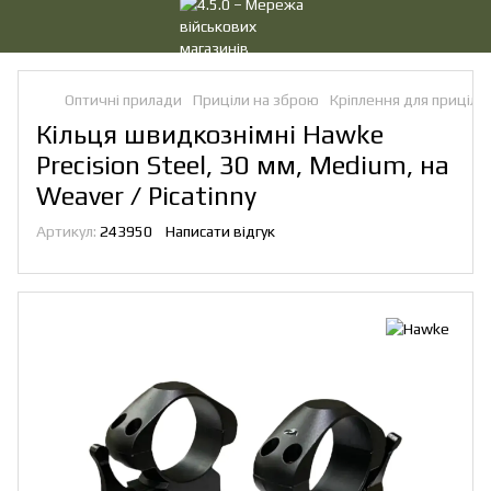
Оптичні прилади
Приціли на зброю
Кріплення для прицілів
Кільця швидкознімні Hawke
Precision Steel, 30 мм, Medium, на
Weaver / Picatinny
Артикул:
243950
Написати відгук