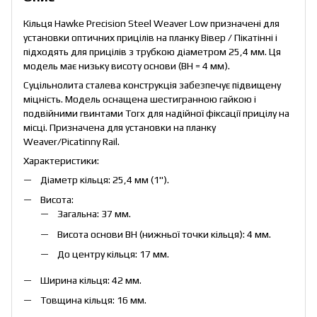
Кільця Hawke Precision Steel Weaver Low призначені для
установки оптичних прицілів на планку Вівер / Пікатінні і
підходять для прицілів з трубкою діаметром 25,4 мм. Ця
модель має низьку висоту основи (ВН = 4 мм).
Суцільнолита сталева конструкція забезпечує підвищену
міцність. Модель оснащена шестигранною гайкою і
подвійними гвинтами Torx для надійної фіксації прицілу на
місці. Призначена для установки на планку
Weaver/Picatinny Rail.
Характеристики:
Діаметр кільця: 25,4 мм (1").
Висота:
Загальна: 37 мм.
Висота основи ВН (нижньої точки кільця): 4 мм.
До центру кільця: 17 мм.
Ширина кільця: 42 мм.
Товщина кільця: 16 мм.