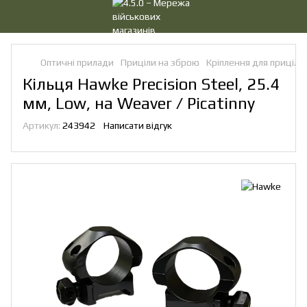
Оптичні прилади
Приціли на зброю
Кріплення для прицілів
Кільця Hawke Precision Steel, 25.4
мм, Low, на Weaver / Picatinny
Артикул:
243942
Написати відгук