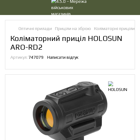
Оптичні прилади
Приціли на зброю
Коліматорні приціли
Коліматорний приціл HOLOSUN
ARO-RD2
Артикул:
747079
Написати відгук