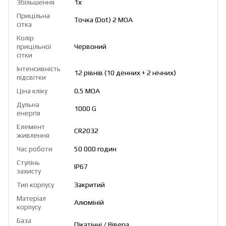
Збільшення
1х
Прицільна
Точка (Dot) 2 МОА
сітка
Колір
прицільної
Червоний
сітки
Інтенсивність
12 рівнів (10 денних + 2 нічних)
підсвітки
Ціна кліку
0.5 МОА
Дульна
1000 G
енергія
Елемент
CR2032
живлення
Час роботи
50 000 годин
Ступінь
IP67
захисту
Тип корпусу
Закритий
Матеріал
Алюміній
корпусу
База
Пікатінні / Вівера