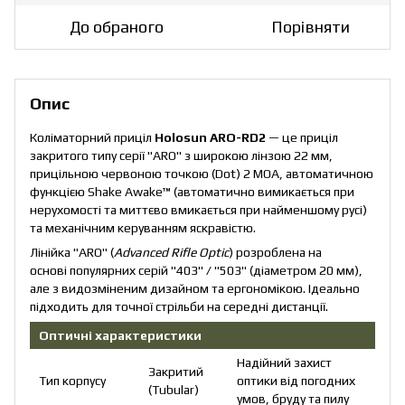
До обраного
Порівняти
Опис
Коліматорний приціл
Holosun ARO-RD2
— це приціл
закритого типу серії "ARO" з широкою лінзою 22 мм,
прицільною червоною точкою (Dot) 2 МОА, автоматичною
функцією Shake Awake™ (автоматично вимикається при
нерухомості та миттєво вмикається при найменшому русі)
та механічним керуванням яскравістю.
Лінійка "ARO" (
Advanced Rifle Optic
) розроблена на
основі популярних серій "403" / "503" (діаметром 20 мм),
але з видозміненим дизайном та ергономікою. Ідеально
підходить для точної стрільби на середні дистанції.
Оптичні характеристики
Надійний захист
Закритий
Тип корпусу
оптики від погодних
(Tubular)
умов, бруду та пилу