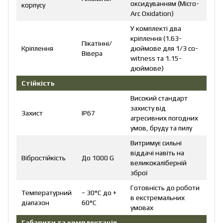
оксидуванням (Micro-
корпусу
Arc Oxidation)
У комплекті два
кріплення (1.63-
Пікатінні/
Кріплення
дюймове для 1/3 co-
Вівера
witness та 1.15-
дюймове)
Стійкість
Високий стандарт
захисту від
Захист
IP67
агресивних погодних
умов, бруду та пилу
Витримує сильні
віддачі навіть на
Вібростійкість
До 1000 G
великокаліберній
зброї
Готовність до роботи
Температурний
− 30°C до +
в екстремальних
діапазон
60°C
умовах
Габарити та комплектація