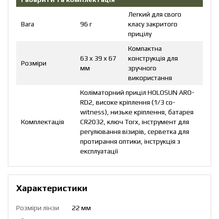
Легкий для свого
Вага
96 г
класу закритого
прицілу
Компактна
63 x 39 x 67
конструкція для
Розміри
мм
зручного
використання
Коліматорний приціл HOLOSUN ARO-
RD2, високе кріплення (1/3 co-
witness), низьке кріплення, батарея
Комплектація
CR2032, ключ Torx, інструмент для
регулювання візирів, серветка для
протирання оптики, інструкція з
експлуатації
Характеристики
Розміри лінзи
22 мм