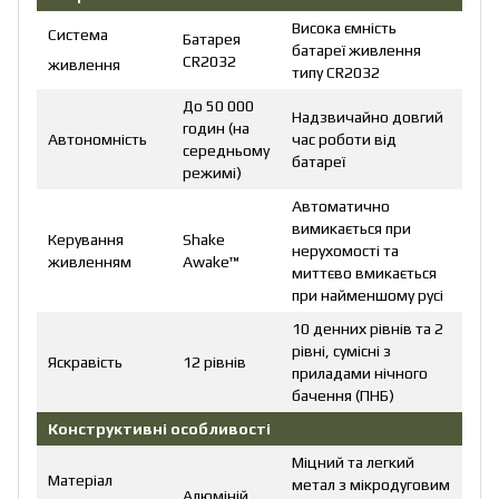
Висока ємність
Система
Батарея
батареї живлення
CR2032
живлення
типу CR2032
До 50 000
Надзвичайно довгий
годин (на
Автономність
час роботи від
середньому
батареї
режимі)
Автоматично
вимикається при
Керування
Shake
нерухомості та
живленням
Awake™
миттєво вмикається
при найменшому русі
10 денних рівнів та 2
рівні, сумісні з
Яскравість
12 рівнів
приладами нічного
бачення (ПНБ)
Конструктивні особливості
Міцний та легкий
Матеріал
метал з мікродуговим
Алюміній