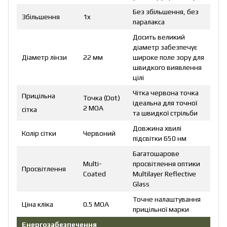
Без збільшення, без
Збільшення
1x
паралакса
Досить великий
діаметр забезпечує
Діаметр лінзи
22 мм
широке поле зору для
швидкого виявлення
цілі
Чітка червона точка
Прицільна
Точка (Dot)
ідеальна для точної
2 МОА
сітка
та швидкої стрільби
Довжина хвилі
Колір сітки
Червоний
підсвітки 650 нм
Багатошарове
Multi-
просвітлення оптики
Просвітлення
Coated
Multilayer Reflective
Glass
Точне налаштування
Ціна кліка
0.5 МОА
прицільної марки
Енергозабезпечення