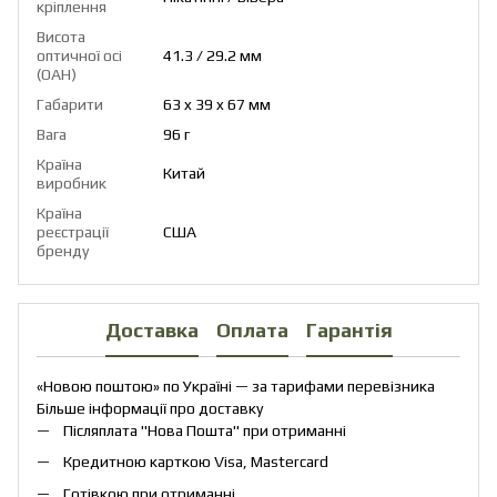
кріплення
Висота
оптичної осі
41.3 / 29.2 мм
(OAH)
Габарити
63 x 39 x 67 мм
Вага
96 г
Країна
Китай
виробник
Країна
реєстрації
США
бренду
Доставка
Оплата
Гарантія
«Новою поштою» по Україні — за тарифами перевізника
Більше інформації про доставку
Післяплата "Нова Пошта" при отриманні
Кредитною карткою Visa, Mastercard
Готівкою при отриманні