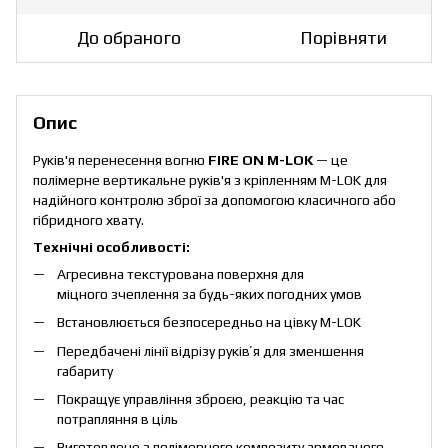
До обраного
Порівняти
Опис
Руків'я перенесення вогню
FIRE ON M-LOK
— це
полімерне вертикальне руків'я з кріпленням M-LOK для
надійного контролю зброї за допомогою класичного або
гібридного хвату.
Технічні особливості:
Агресивна текстурована поверхня для
міцного зчеплення за будь-яких погодних умов
Встановлюється безпосередньо на цівку M-LOK
Передбачені лінії відрізу руківʼя для зменшення
габариту
Покращує управління зброєю, реакцію та час
потрапляння в ціль
Виготовлене з полімерного композиту армованого