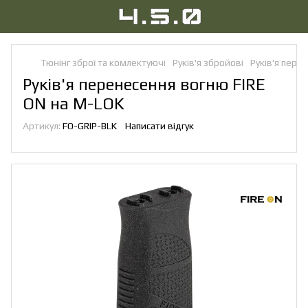
Тюнінг зброї та комлектуючі
Руків'я збройові
Руків'я пере
Руків'я перенесення вогню FIRE
ON на M-LOK
Артикул:
FO-GRIP-BLK
Написати відгук