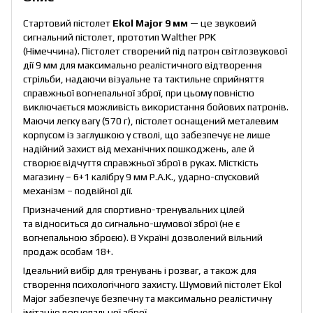
Стартовий пістолет
Ekol Major 9 мм
— це звуковий
сигнальний пістолет, прототип Walther PPK
(Німеччина). Пістолет створений під патрон світлозвукової
дії 9 мм для максимально реалістичного відтворення
стрільби, надаючи візуальне та тактильне сприйняття
справжньої вогнепальної зброї, при цьому повністю
виключається можливість використання бойових патронів.
Маючи легку вагу (570 г), пістолет оснащений металевим
корпусом із заглушкою у стволі, що забезпечує не лише
надійний захист від механічних пошкоджень, але й
створює відчуття справжньої зброї в руках. Місткість
магазину – 6+1 калібру 9 мм P.A.K., ударно-спусковий
механізм – подвійної дії.
Призначений для спортивно-тренувальних цілей
та відноситься до сигнально-шумової зброї (не є
вогнепальною зброєю). В Україні дозволений вільний
продаж особам 18+.
Ідеальний вибір для тренувань і розваг, а також для
створення психологічного захисту. Шумовий пістолет Ekol
Major забезпечує безпечну та максимально реалістичну
імітацію вогнепальної зброї.