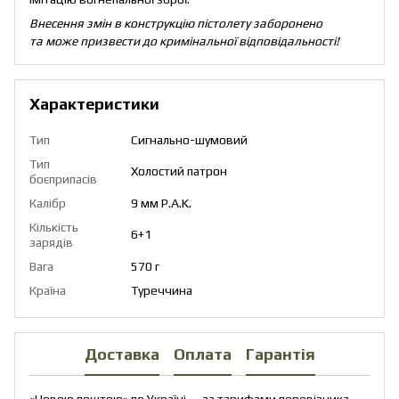
Внесення змін в конструкцію пістолету заборонено
та може призвести до кримінальної відповідальності!
Характеристики
Тип
Сигнально-шумовий
Тип
Холостий патрон
боєприпасів
Калібр
9 мм P.A.K.
Кількість
6+1
зарядів
Вага
570 г
Країна
Туреччина
Доставка
Оплата
Гарантія
«Новою поштою» по Україні — за тарифами перевізника