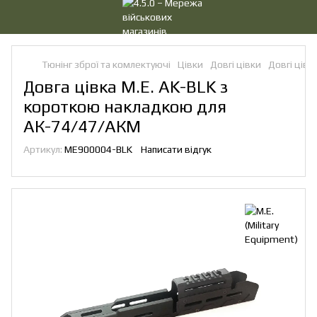
Тюнінг зброї та комлектуючі
Цівки
Довгі цівки
Довгі цівки
Довга цівка M.E. AK-BLK з
короткою накладкою для
АК-74/47/АКМ
Артикул:
ME900004-BLK
Написати відгук