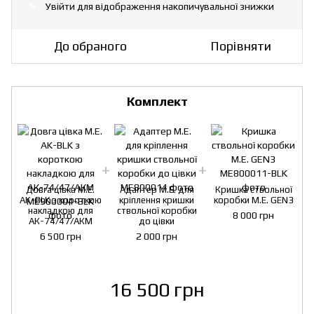
Увійти
для відображення накопичувальної знижки
%
До обраного
Порівняти
Комплект
Довга цівка M.E.
Адаптер M.E. для
Кришка ствольної
AK-BLK з короткою
кріплення кришки
коробки M.E. GEN3
накладкою для
ствольної коробки
8 000 грн
АК-74/47/АКМ
до цівки
6 500 грн
2 000 грн
16 500 грн