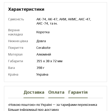
Характеристики
Сумісність
AK-74, AK-47, АКМ, АКМС, АКС-47,
АКС-74, та ін.
Верхня
Коротка
накладка
Нижня цівка
Довга
Покриття
Cerakote
Матеріал
Алюміній
Габарити
355 х 38 х 72 мм
Вага
398 г
Країна
Україна
Доставка
Оплата
Гарантія
«Новою поштою» по Україні — за тарифами перевізника
Більше інформації про доставку