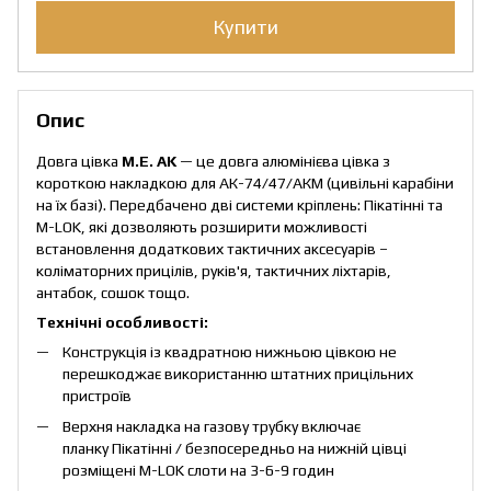
Купити
Опис
Довга цівка
M.E. AK
— це довга алюмінієва цівка з
короткою накладкою для АК-74/47/АКМ (цивільні карабіни
на їх базі). Передбачено дві системи кріплень: Пікатінні та
M-LOK, які дозволяють розширити можливості
встановлення додаткових тактичних аксесуарів –
коліматорних прицілів, руків'я, тактичних ліхтарів,
антабок, сошок тощо.
Технічні особливості:
Конструкція із квадратною нижньою цівкою не
перешкоджає використанню штатних прицільних
пристроїв
Верхня накладка на газову трубку включає
планку Пікатінні / безпосередньо на нижній цівці
розміщені M-LOK слоти на 3-6-9 годин