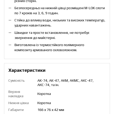
різних сторін.
Безпосередньо на нижній цівці розміщені M-LOK слоти
по 7 кроків на 3, 6, 9 годин.
Стійка до впливу води, низьких та високих температур,
ударних навантажень.
Швидке та просте встановлення, не потребує
звернення до майстерні.
Виготовлена із термостійкого полімерного
композиту армованого скловолокном.
Характеристики
Сумісність
AK-74, AK-47, АКМ, АКМС, АКС-47,
АКС-74, та ін.
Верхня
Коротка
накладка
Нижня цівка
Коротка
Габарити
166 х 76 х 42 мм