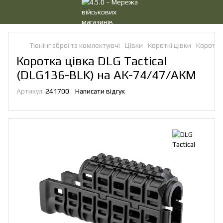
Тюнінг зброї та комлектуючі
Цівки
Короткі цівки
Короткі 
Коротка цівка DLG Tactical
(DLG136-BLK) на АК-74/47/АКМ
Артикул:
241700
Написати відгук