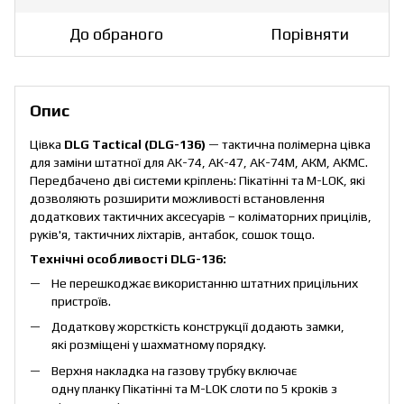
До обраного
Порівняти
Опис
Цівка
DLG Tactical (DLG-136)
— тактична полімерна цівка
для заміни штатної для АК-74, АК-47, АК-74М, АКМ, АКМС.
Передбачено дві системи кріплень: Пікатінні та M-LOK, які
дозволяють розширити можливості встановлення
додаткових тактичних аксесуарів – коліматорних прицілів,
руків'я, тактичних ліхтарів, антабок, сошок тощо.
Технічні особливості DLG-136:
Не перешкоджає використанню штатних прицільних
пристроїв.
Додаткову жорсткість конструкції додають замки,
які розміщені у шахматному порядку.
Верхня накладка на газову трубку включає
одну планку Пікатінні та M-LOK слоти по 5 кроків з