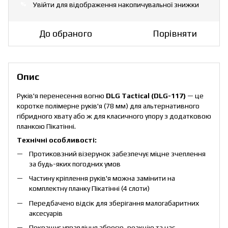
Увійти
для відображення накопичувальної знижки
%
До обраного
Порівняти
Опис
Руків'я перенесення вогню
DLG Tactical (DLG-117)
— це
коротке полімерне руків'я (78 мм) для альтернативного
гібридного хвату або ж для класичного упору з додатковою
планкою Пікатінні.
Технічні особливості:
Протиковзний візерунок забезпечує міцне зчеплення
за будь-яких погодних умов
Частину кріплення руків'я можна замінити на
комплектну планку Пікатінні (4 слоти)
Передбачено відсік для зберігання малогабаритних
аксесуарів
Покращує управління зброєю, реакцію та час