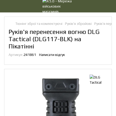
Тюнінг зброї та комлектуючі
Руків'я збройові
Руків'я пере
Руків'я перенесення вогню DLG
Tactical (DLG117-BLK) на
Пікатінні
Артикул:
241861
Написати відгук