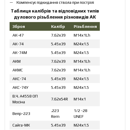
Компенсує підкидання ствола при пострілі
Таблиця калібрів та відповідних типів
дулового різьблення різновидів АК
Зброя
Калібр
Різьблення
АК-47
7.62х39
M14x1Lh
АК-74
5.45х39
М24х1.5
АК-74М
5.45х39
М24х1.5
АКМ
7.62х39
M14x1Lh
АКМС
7.62х39
M14x1Lh
АКС-74
5.45х39
М24х1.5
АКС-74У
5.45х39
М24х1.5
В.Ч. А4558 ОП
7.62х54R
M14x1
Мосіна
.223
1/2 -28
Вепр-223
Rem
UNEF
Сайга-МК
5.45х39
М24х1.5