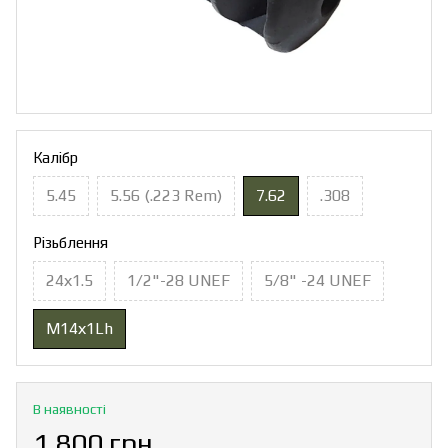
Калібр
5.45
5.56 (.223 Rem)
7.62
.308
Різьблення
24х1.5
1/2"-28 UNEF
5/8" -24 UNEF
М14х1Lh
В наявності
1 800 грн