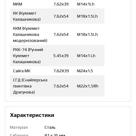
МКМ
7.62х39
M14x1Lh
КК (Кулемет
7.62х54
М18х1.5Lh
Калашникова)
ККМ (Кулемет
Калашникова
7.62х54
М18х1.5Lh
модернізований)
РКК-74 (Ручний
Кулемет
5.45х39
М14х1 Lh
Калашникова)
Сайга МК
7.62Х39
М24х1.5
СГД (Снайперська
гвинтівка
7.62х54
М22х1,5Rh
Драгунова)
Характеристики
Матеріал
Сталь
Габарити
81 х 35 мм