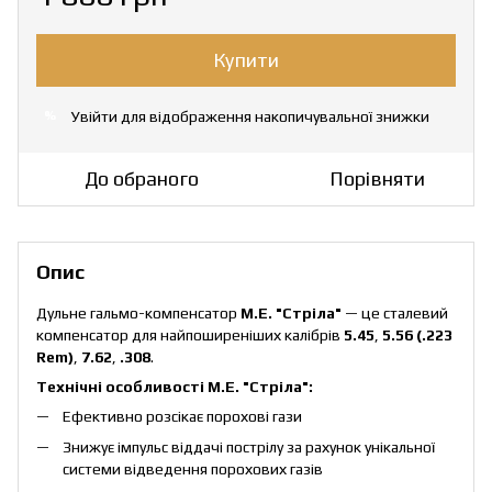
Купити
Увійти
для відображення накопичувальної знижки
%
До обраного
Порівняти
Опис
Дульне гальмо-компенсатор
M.E. "Стріла"
— це сталевий
компенсатор для найпоширеніших калібрів
5.45
,
5.56 (.223
Rem)
,
7.62
,
.308
.
Технічні особливості M.E. "Стріла":
Ефективно розсікає порохові гази
Знижує імпульс віддачі пострілу за рахунок унікальної
системи відведення порохових газів