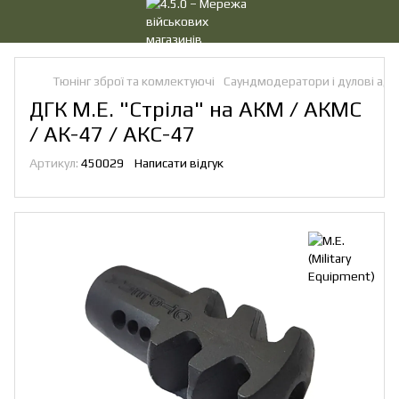
Тюнінг зброї та комлектуючі
Саундмодератори і дулові ад
ДГК M.E. "Стріла" на АКМ / АКМС
/ АК-47 / АКС-47
Артикул:
450029
Написати відгук