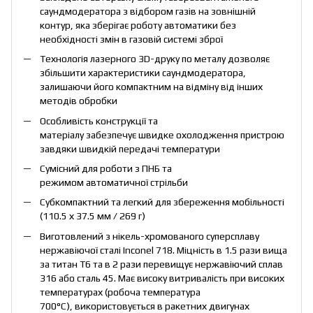
саундмодератора з відбором газів на зовнішній
контур, яка зберігає роботу автоматики без
необхідності змін в газовій системі зброї
Технологія лазерного 3D-друку по металу дозволяє
збільшити характеристики саундмодератора,
залишаючи його компактним на відміну від інших
методів обробки
Особливість конструкції та
матеріалу забезпечує швидке охолодження пристрою
завдяки швидкій передачі температури
Сумісний для роботи з ПНБ та
режимом автоматичної стрільби
Субкомпактний та легкий для збереження мобільності
(110.5 х 37.5 мм / 269 г)
Виготовлений з нікель-хромованого суперсплаву
нержавіючої сталі Inconel 718. Міцність в 1.5 рази вища
за титан T6 та в 2 рази перевищує нержавіючий сплав
316 або сталь 45. Має високу витривалість при високих
температурах (робоча температура
700°С), використовується в ракетних двигунах