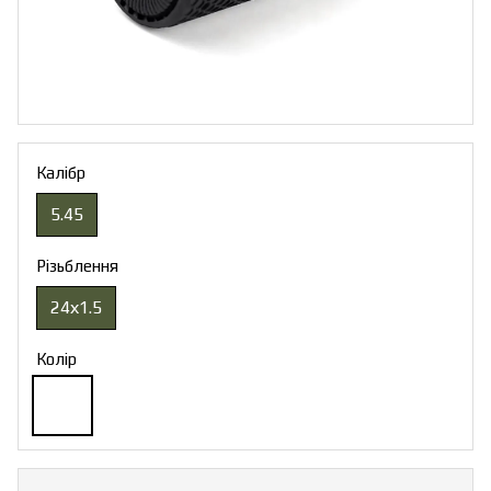
Калібр
5.45
Різьблення
24х1.5
Колір