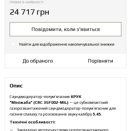
Немає в наявності
24 717 грн
Повідомити, коли з'явиться
Увійти
для відображення накопичувальної знижки
%
До обраного
Порівняти
Опис
Саундмодератор-полумʼягасник
КРУК
"Мініжаба" (CRC 3SF002-MIL)
— це субкомпактний
газорозвантажений саундмодератор-полумʼягасник для
гасіння спалаху та розсіювання звуку калібру
5.45
.
Технічні особливості:
Закладено авторську схему газорозвантаженого