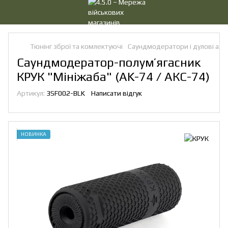
Тюнінг зброї та комлектуючі
Саундмодератори і дулові ад
Саундмодератор-полумʼягасник
КРУК "Мініжаба" (AK-74 / АКС-74)
Артикул:
3SF002-BLK
Написати відгук
НОВИНКА