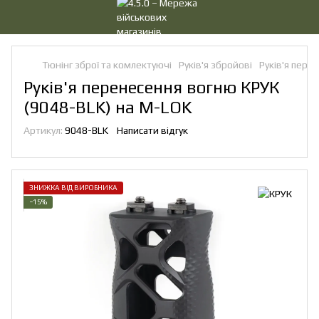
Тюнінг зброї та комлектуючі
Руків'я збройові
Руків'я пере
Руків'я перенесення вогню КРУК
(9048-BLK) на M-LOK
Артикул:
9048-BLK
Написати відгук
ЗНИЖКА ВІД ВИРОБНИКА
−15%