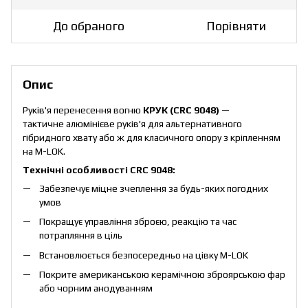
До обраного
Порівняти
Опис
Руків'я перенесення вогню
КРУК (CRC 9048)
—
тактичне алюмінієве руків'я для альтернативного
гібридного хвату або ж для класичного опору з кріпленням
на M-LOK.
Технічні особливості CRC 9048:
Забезпечує міцне зчеплення за будь-яких погодних
умов
Покращує управління зброєю, реакцію та час
потрапляння в ціль
Встановлюється безпосередньо на цівку M-LOK
Покрите американською керамічною зброярською фарбою 
або чорним анодуванням