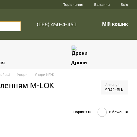
Порівняння
Бажання
Вхід
(068) 450-4-450
Мій кошик
оя
Дрони
ройові
Упори
Упори КРУК
іпленням M-LOK
Артикул
9042-BLK
Порівняти
В бажання