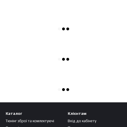
Каталог
Клієнтам
Тюнінг зброї та комлектуючі
Вхід до кабінету