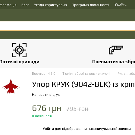
Укр
Рус
нформація
Блог
Угода користувача
Програма лояльності
Оптичні прилади
Пневматична збр
Воєнторг 4.5.0
Тюнінг зброї та комлектуючі
Руків'я зб
Упор КРУК (9042-BLK) із кр
Написати відгук
676 грн
795 грн
В наявності
Увійти
для відображення накопичувальної знижки
%