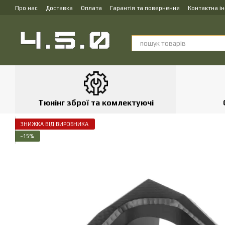
Перейти до основного контенту
Про нас
Доставка
Оплата
Гарантія та повернення
Контактна і
Тюнінг зброї та комлектуючі
ЗНИЖКА ВІД ВИРОБНИКА
−15%