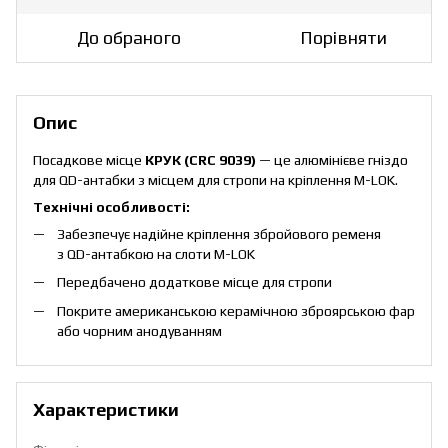
До обраного
Порівняти
Опис
Посадкове місце
КРУК (CRC 9039)
— це алюмінієве гніздо
для QD-антабки з місцем для стропи на кріплення M-LOK.
Технічні особливості:
Забезпечує надійне кріплення збройового ременя
з QD-антабкою на слоти M-LOK
Передбачено додаткове місце для стропи
Покрите американською керамічною зброярською фарбою 
або чорним анодуванням
Характеристики