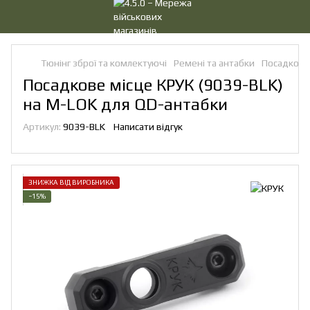
Тюнінг зброї та комлектуючі
Ремені та антабки
Посадкові 
Посадкове місце КРУК (9039-BLK)
на M-LOK для QD-антабки
Артикул:
9039-BLK
Написати відгук
ЗНИЖКА ВІД ВИРОБНИКА
−15%