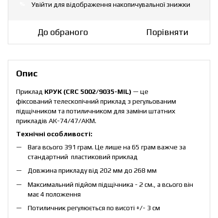
Увійти
для відображення накопичувальної знижки
%
До обраного
Порівняти
Опис
Приклад
КРУК (CRC 5002/9035-MIL)
— це
фіксований телескопічний приклад з регульованим
підщічником та потиличником для заміни штатних
прикладів АК-74/47/АКМ.
Технічні особливості:
Вага всього 391 грам. Це лише на 65 грам важче за
стандартний пластиковий приклад
Довжина прикладу від 202 мм до 268 мм
Максимальний підйом підщічника - 2 см., а всього він
має 4 положення
Потиличник регулюється по висоті +/- 3 см