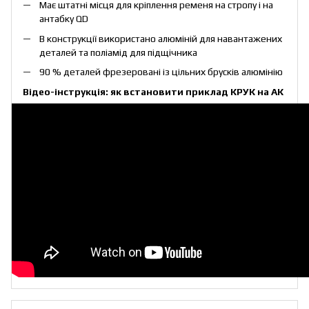
Має штатні місця для кріплення ременя на стропу і на
антабку QD
В конструкції використано алюміній для навантажених
деталей та поліамід для підщічника
90 % деталей фрезеровані із цільних брусків алюмінію
Відео-інструкція: як встановити приклад КРУК на АК