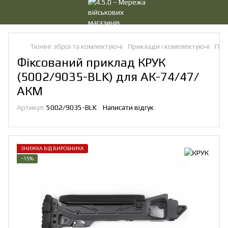
Тюнінг зброї та комлектуючі
Приклади і комплектуючі
При
Фіксований приклад КРУК
(5002/9035-BLK) для АК-74/47/
АКМ
Артикул:
5002/9035-BLK
Написати відгук
ЗНИЖКА ВІД ВИРОБНИКА
−15%