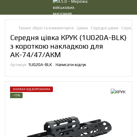
Тюнінг зброї та комлектуючі
Цівки
Середні цівки
Середні
Середня цівка КРУК (1U020A-BLK)
з короткою накладкою для
АК-74/47/АКМ
Артикул:
1U020A-BLK
Написати відгук
ЗНИЖКА ВІД ВИРОБНИКА
−15%