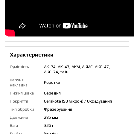
Характеристики
Сумісність
AK-74, AK-47, АКМ, АКМС, АКС-47,
АКС-74, та ін.
Верхня
Коротка
накладка
Нижня цівка
Середня
Покриття
Cerakote (50 мікрон) / Оксидування
Тип обробки
Фрезерування
Довжина
285 мм
Вага
326 г
Країна
Україна