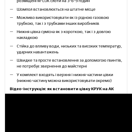
розміщені M-LOK слоти на 3-6-9 годин
Шомпол встановлюється на штатне місце
Можливо використовувати як із рідною газовою
трубкою, так і з трубками інших виробників
Нижня цівка сумісна як з короткою, так і з довгою
накладкою
Стійка до впливу води, низьких та високих температур,
ударних навантажень
Швидке та просте встановлення за допомогою гвинтів,
не потребує звернення до майстерні
У комплект входять і верхня і нижня частини цівки
(нижню частину можна використовувати окремо)
Відео-інструкція: як встановити цівку КРУК на АК