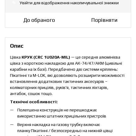
Увійти
для відображення накопичувальної знижки
%
До обраного
Порівняти
Опис
Цівка
КРУК (CRC 1U020A-MIL)
— це cередня алюмінієва
цівка з короткою накладкою для АК-74/47/АКМ (цивільні
карабіни на їх базі). Передбачено дві системи кріплень:
Пікатінні та M-LOK, які дозволяють розширити можливості
встановлення додаткових тактичних аксесуарів –
коліматорних прицілів, руків'я, тактичних ліхтарів,
антабок, сошок тощо.
Технічні особливості:
Полегшена конструкція не перешкоджає
використанню штатних прицільних пристроїв
Верхня накладка на газову трубку включає
планку Пікатінні / безпосередньо на нижній цівці