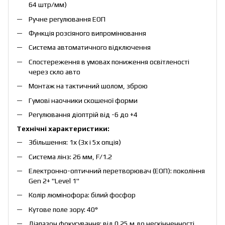
64 штр/мм)
Ручне регулювання ЕОП
Функція розсіяного випромінювання
Система автоматичного відключення
Спостереження в умовах пониження освітленості
через скло авто
Монтаж на тактичний шолом, зброю
Гумові наочники скошеної форми
Регулювання діоптрій від -6 до +4
Технічні характеристики:
Збільшення: 1х (3х і 5х опція)
Система лінз: 26 мм, F/1.2
Електронно-оптичний перетворювач (ЕОП): покоління
Gen 2+ "Level 1"
Колір люмінофора: білий фосфор
Кутове поле зору: 40°
Діапазон фокусування: від 0.25 м до нескінченності