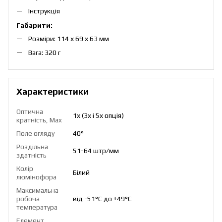
Інструкція
Габарити:
Розміри: 114 х 69 х 63 мм
Вага: 320 г
Характеристики
Оптична
1х (3х і 5х опція)
кратність, Max
Поле огляду
40°
Роздільна
51-64 штр/мм
здатність
Колір
Білий
люмінофора
Максимальна
робоча
від -51°C до +49°C
температура
Елемент