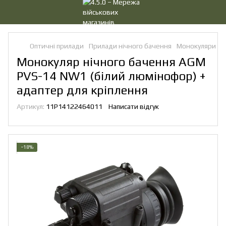
Оптичні прилади
Прилади нічного бачення
Монокуляри ні
Монокуляр нічного бачення AGM
PVS-14 NW1 (білий люмінофор) +
адаптер для кріплення
Артикул:
11P14122464011
Написати відгук
−18%