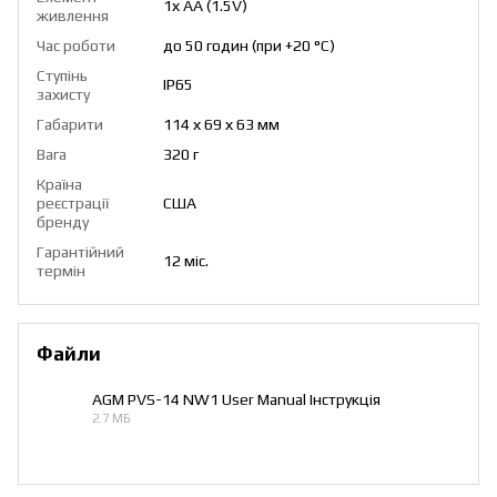
1х AA (1.5V)
живлення
Час роботи
до 50 годин (при +20 °C)
Ступінь
IP65
захисту
Габарити
114 х 69 х 63 мм
Вага
320 г
Країна
реєстрації
США
бренду
Гарантійний
12 міс.
термін
Файли
AGM PVS-14 NW1 User Manual Інструкція
2.7 МБ
PDF