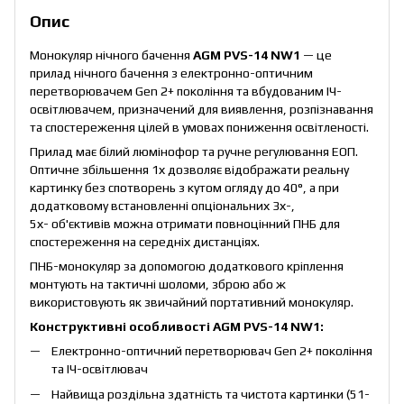
Опис
Монокуляр нічного бачення
AGM PVS-14 NW1
— це
прилад нічного бачення з електронно-оптичним
перетворювачем Gen 2+ покоління та вбудованим ІЧ-
освітлювачем, призначений для виявлення, розпізнавання
та спостереження цілей в умовах пониження освітленості.
Прилад має білий люмінофор та ручне регулювання ЕОП.
Оптичне збільшення 1х дозволяє відображати реальну
картинку без спотворень з кутом огляду до 40°, а при
додатковому встановленні опціональних 3х-,
5х- об'єктивів можна отримати повноцінний ПНБ для
спостереження на середніх дистанціях.
ПНБ-монокуляр за допомогою додаткового кріплення
монтують на тактичні шоломи, зброю або ж
використовують як звичайний портативний монокуляр.
Конструктивні особливості AGM PVS-14 NW1:
Електронно-оптичний перетворювач Gen 2+ покоління
та ІЧ-освітлювач
Найвища роздільна здатність та чистота картинки (51-