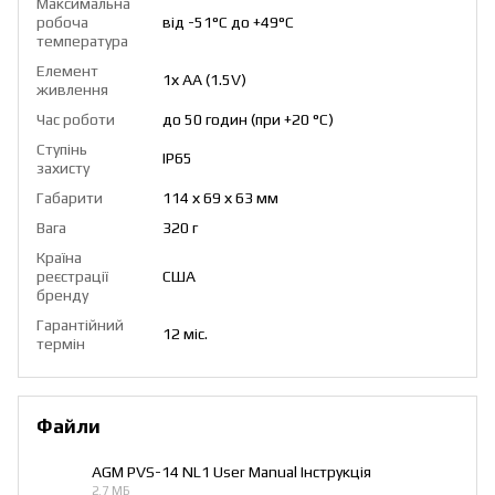
Максимальна
робоча
від -51°C до +49°C
температура
Елемент
1х AA (1.5V)
живлення
Час роботи
до 50 годин (при +20 °C)
Ступінь
IP65
захисту
Габарити
114 х 69 х 63 мм
Вага
320 г
Країна
реєстрації
США
бренду
Гарантійний
12 міс.
термін
Файли
AGM PVS-14 NL1 User Manual Інструкція
2.7 МБ