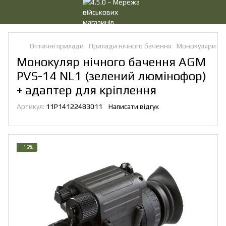
Оптичні прилади
Прилади нічного бачення
Монокуляри ні
Монокуляр нічного бачення AGM
PVS-14 NL1 (зелений люмінофор)
+ адаптер для кріплення
Артикул:
11P14122483011
Написати відгук
−15%