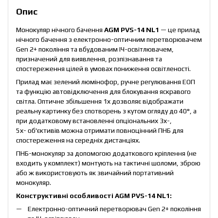
Опис
Монокуляр нічного бачення
AGM PVS-14 NL1
— це прилад
нічного бачення з електронно-оптичним перетворювачем
Gen 2+ покоління та вбудованим ІЧ-освітлювачем,
призначений для виявлення, розпізнавання та
спостереження цілей в умовах пониження освітленості.
Прилад має зелений люмінофор, ручне регулювання ЕОП
та функцію автовідключення для блокування яскравого
світла. Оптичне збільшення 1х дозволяє відображати
реальну картинку без спотворень з кутом огляду до 40°, а
при додатковому встановленні опціональних 3х-,
5х- об'єктивів можна отримати повноцінний ПНБ для
спостереження на середніх дистанціях.
ПНБ-монокуляр за допомогою додаткового кріплення (не
входить у комплект) монтують на тактичні шоломи, зброю
або ж використовують як звичайний портативний
монокуляр.
Конструктивні особливості AGM PVS-14 NL1:
Електронно-оптичний перетворювач Gen 2+ покоління