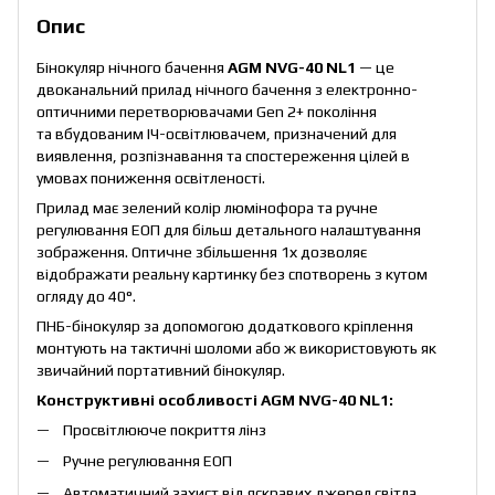
Опис
Бінокуляр нічного бачення
AGM NVG-40 NL1
— це
двоканальний прилад нічного бачення з електронно-
оптичними перетворювачами Gen 2+ покоління
та вбудованим ІЧ-освітлювачем, призначений для
виявлення, розпізнавання та спостереження цілей в
умовах пониження освітленості.
Прилад має зелений колір люмінофора та ручне
регулювання ЕОП для більш детального налаштування
зображення. Оптичне збільшення 1х дозволяє
відображати реальну картинку без спотворень з кутом
огляду до 40°.
ПНБ-бінокуляр за допомогою додаткового кріплення
монтують на тактичні шоломи або ж використовують як
звичайний портативний бінокуляр.
Конструктивні особливості AGM NVG-40 NL1:
Просвітлююче покриття лінз
Ручне регулювання ЕОП
Автоматичний захист від яскравих джерел світла