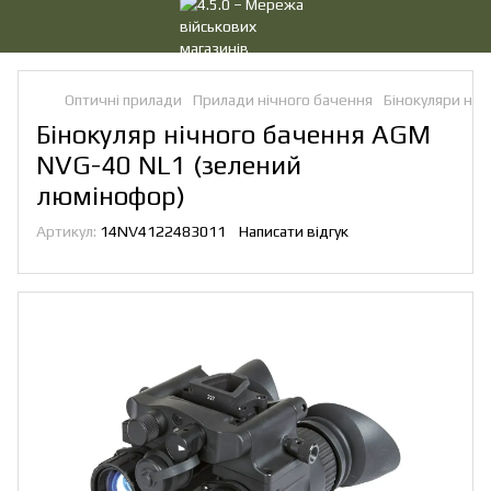
Оптичні прилади
Прилади нічного бачення
Бінокуляри ніч
Бінокуляр нічного бачення AGM
NVG-40 NL1 (зелений
люмінофор)
Артикул:
14NV4122483011
Написати відгук