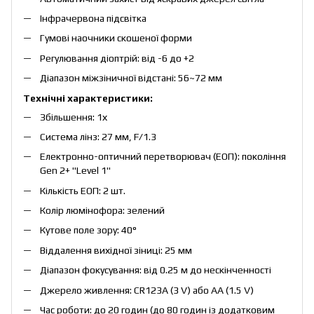
Інфрачервона підсвітка
Гумові наочники скошеної форми
Регулювання діоптрій: від -6 до +2
Діапазон міжзіничної відстані: 56~72 мм
Технічні характеристики:
Збільшення: 1х
Система лінз: 27 мм, F/1.3
Електронно-оптичний перетворювач (ЕОП): покоління
Gen 2+ "Level 1"
Кількість ЕОП: 2 шт.
Колір люмінофора: зелений
Кутове поле зору: 40°
Віддалення вихідної зіниці: 25 мм
Діапазон фокусування: від 0.25 м до нескінченності
Джерело живлення: CR123A (3 V) або AA (1.5 V)
Час роботи: до 20 годин (до 80 годин із додатковим