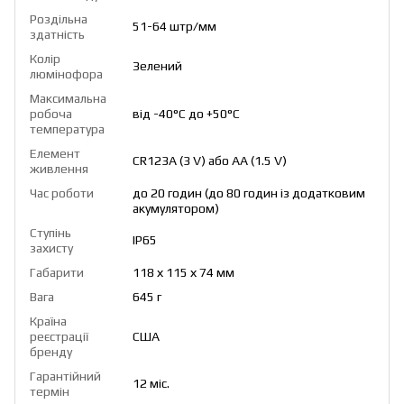
Роздільна
51-64 штр/мм
здатність
Колір
Зелений
люмінофора
Максимальна
робоча
від -40°C до +50°C
температура
Елемент
CR123A (3 V) або AA (1.5 V)
живлення
Час роботи
до 20 годин (до 80 годин із додатковим
акумулятором)
Ступінь
IP65
захисту
Габарити
118 х 115 х 74 мм
Вага
645 г
Країна
реєстрації
США
бренду
Гарантійний
12 міс.
термін